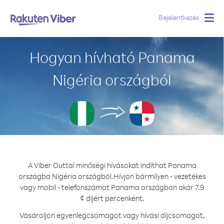
Bejelentkezés
Togg
navig
Hogyan hívható Panama
Nigéria országból
A Viber Outtal minőségi hívásokat indíthat Panama
országba Nigéria országból.
Hívjon bármilyen - vezetékes
vagy mobil - telefonszámot Panama országban akár 7.9
¢ díjért percenként.
Vásároljon egyenlegcsomagot vagy hívási díjcsomagot,