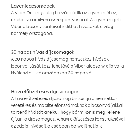
Egyenlegcsomagok
A Viber Out egyenleg hozzáadódik az egyenlegéhez,
amikor valamilyen összegben vásárol. A egyenleggel a
Viber alacsony tarifáival indíthat hívásokat a világ
bármely országába.
30 napos hívás díjcsomagok
A 30 napos hívás díjcsomag nemzetközi hívások
lebonyolítását teszi lehetővé a Viber alacsony díjaival a
kiválasztott célországokba 30 napon át.
Havi előfizetéses díjcsomagok
A havi előfizetéses díjcsomag biztosítja a nemzetközi
vezetékes és mobiltelefonszámoknak alacsony díjakkal
történő hívását anélkül, hogy bármikor is meg kellene
újítani a díjcsomagot. A havi előfizetéses konstrukcióval
az eddigi hívásait olcsóbban bonyolíthatja le