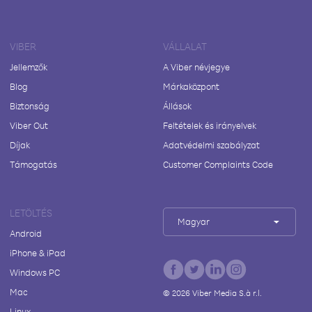
VIBER
VÁLLALAT
Jellemzők
A Viber névjegye
Blog
Márkaközpont
Biztonság
Állások
Viber Out
Feltételek és irányelvek
Díjak
Adatvédelmi szabályzat
Támogatás
Customer Complaints Code
LETÖLTÉS
Magyar
Android
iPhone & iPad
Windows PC
Mac
©
2026
Viber Media S.à r.l.
Linux