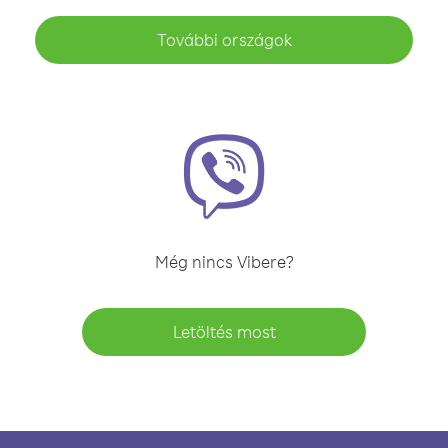
További országok
Még nincs Vibere?
Letöltés most