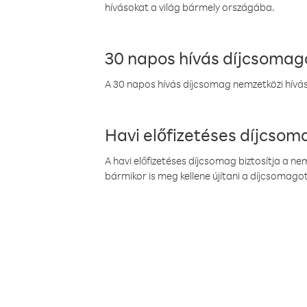
hívásokat a világ bármely országába.
30 napos hívás díjcsomag
A 30 napos hívás díjcsomag nemzetközi híváso
Havi előfizetéses díjcso
A havi előfizetéses díjcsomag biztosítja a n
bármikor is meg kellene újítani a díjcsomagot