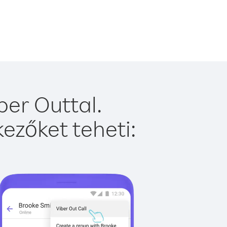
er Outtal.
ezőket teheti: