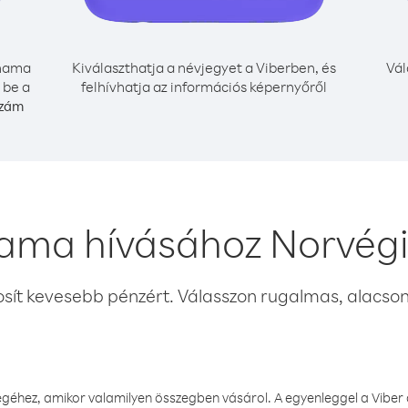
nama
Kiválaszthatja a névjegyet a Viberben, és
Vál
 be a
felhívhatja az információs képernyőről
szám
ama hívásához Norvégi
osít kevesebb pénzért. Válasszon rugalmas, alacsony
éhez, amikor valamilyen összegben vásárol. A egyenleggel a Viber a