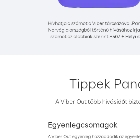
Hívhatja a számot a Viber tárcsázóval.
Pa
Norvégia országból történő hívásához írja
számot az alábbiak szerint:
+
+
507
Helyi 
Tippek Pan
A Viber Out több hívásidőt bizt
Egyenlegcsomagok
A Viber Out egyenleg hozzáadódik az egyenleg