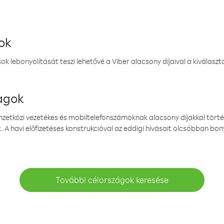
ok
k lebonyolítását teszi lehetővé a Viber alacsony díjaival a kiválas
magok
emzetközi vezetékes és mobiltelefonszámoknak alacsony díjakkal törté
. A havi előfizetéses konstrukcióval az eddigi hívásait olcsóbban bony
További célországok keresése