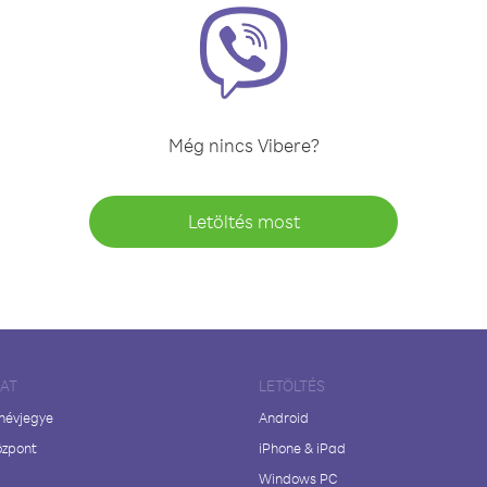
Még nincs Vibere?
Letöltés most
LAT
LETÖLTÉS
 névjegye
Android
özpont
iPhone & iPad
Windows PC