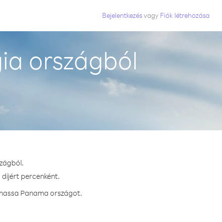
Bejelentkezés
vagy
Fiók létrehozása
ia országból
zágból.
díjért percenként.
ívhassa Panama országot.