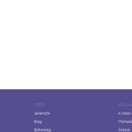
VIBER
VÁLLA
Jellemzők
A Viber
Blog
Márkak
Biztonság
Állások