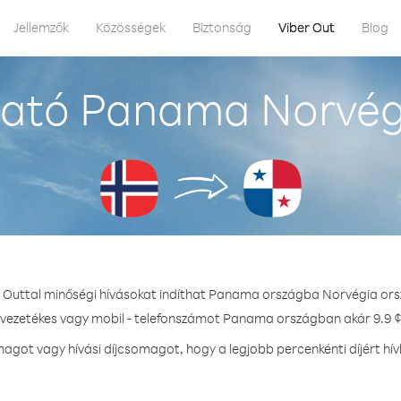
Jellemzők
Közösségek
Biztonság
Viber Out
Blog
ató Panama Norvég
r Outtal minőségi hívásokat indíthat Panama országba Norvégia ors
- vezetékes vagy mobil - telefonszámot Panama országban akár 9.9 ¢ 
agot vagy hívási díjcsomagot, hogy a legjobb percenkénti díjért h