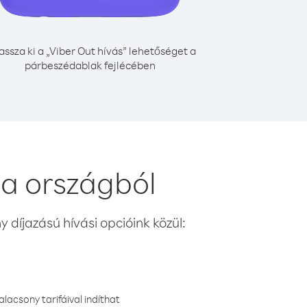
assza ki a „Viber Out hívás” lehetőséget a
párbeszédablak fejlécében
a országból
 díjazású hívási opcióink közül:
lacsony tarifáival indíthat