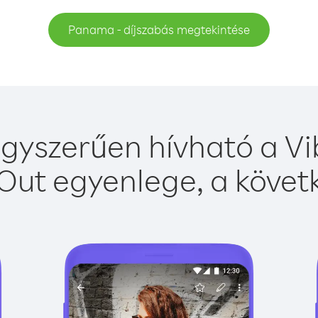
Panama - díjszabás megtekintése
yszerűen hívható a Vib
Out egyenlege, a követk