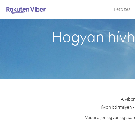
Letöltés
Hogyan hívh
A Vibe
Hívjon bármilyen 
Vásároljon egyenlegcsom