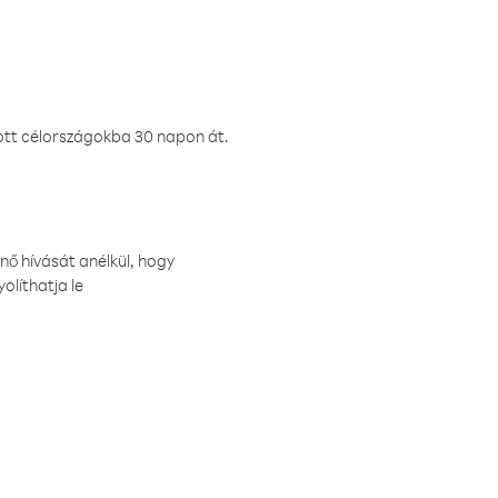
ztott célországokba 30 napon át.
nő hívását anélkül, hogy
olíthatja le