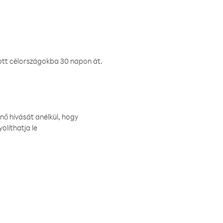
ztott célországokba 30 napon át.
nő hívását anélkül, hogy
olíthatja le