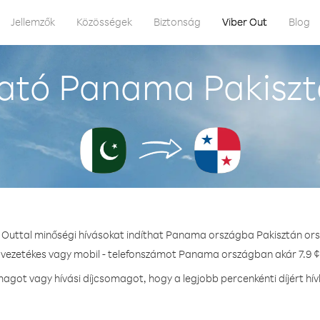
Jellemzők
Közösségek
Biztonság
Viber Out
Blog
ató Panama Pakiszt
 Outtal minőségi hívásokat indíthat Panama országba Pakisztán or
- vezetékes vagy mobil - telefonszámot Panama országban akár 7.9 ¢ 
agot vagy hívási díjcsomagot, hogy a legjobb percenkénti díjért h