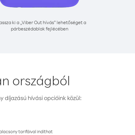
assza ki a „Viber Out hívás” lehetőséget a
párbeszédablak fejlécében
n országból
 díjazású hívási opcióink közül:
lacsony tarifáival indíthat