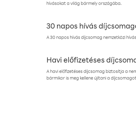
hívásokat a világ bármely országába.
30 napos hívás díjcsomag
A 30 napos hívás díjcsomag nemzetközi híváso
Havi előfizetéses díjcso
A havi előfizetéses díjcsomag biztosítja a n
bármikor is meg kellene újítani a díjcsomagot