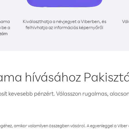
nama
Kiválaszthatja a névjegyet a Viberben, és
Vál
 be a
felhívhatja az információs képernyőről
szám
ama hívásához Pakisztá
osít kevesebb pénzért. Válasszon rugalmas, alacsony
éhez, amikor valamilyen összegben vásárol. A egyenleggel a Viber a