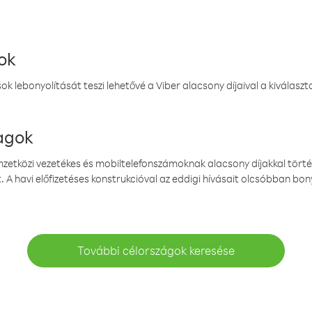
ok
k lebonyolítását teszi lehetővé a Viber alacsony díjaival a kiválas
magok
emzetközi vezetékes és mobiltelefonszámoknak alacsony díjakkal törté
. A havi előfizetéses konstrukcióval az eddigi hívásait olcsóbban bony
További célországok keresése