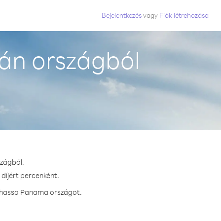
Bejelentkezés
vagy
Fiók létrehozása
án országból
szágból.
díjért percenként.
ívhassa Panama országot.