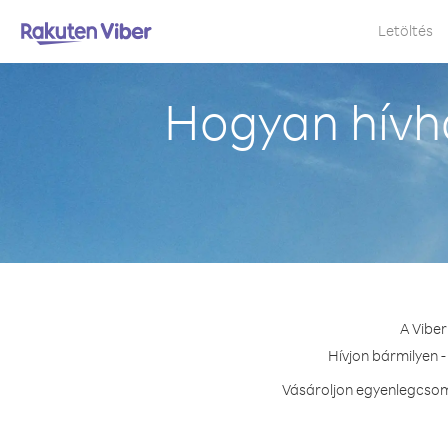
Letöltés
Hogyan hívh
A Viber
Hívjon bármilyen 
Vásároljon egyenlegcsom