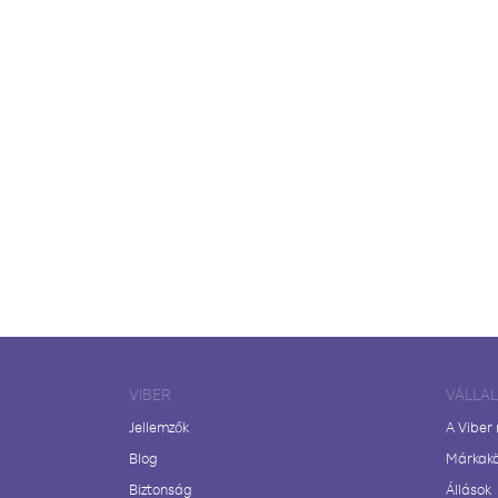
VIBER
VÁLLA
Jellemzők
A Viber
Blog
Márkak
Biztonság
Állások