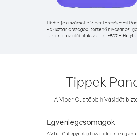
Hívhatja a számot a Viber tárcsázóval.
Pa
Pakisztán országból történő hívásához írja
számot az alábbiak szerint:
+
+
507
Helyi 
Tippek Pan
A Viber Out több hívásidőt bizt
Egyenlegcsomagok
A Viber Out egyenleg hozzáadódik az egyenleg