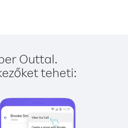
er Outtal.
ezőket teheti: