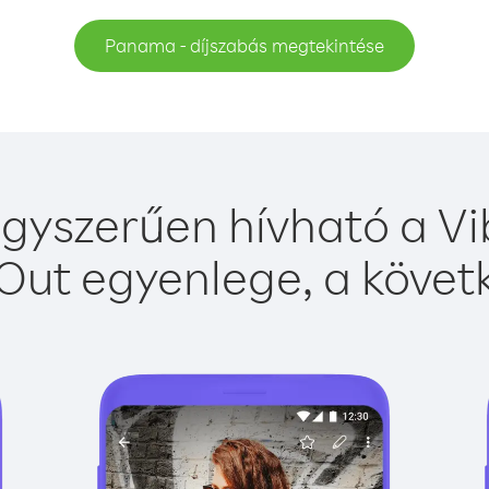
Panama - díjszabás megtekintése
yszerűen hívható a Vib
Out egyenlege, a követk