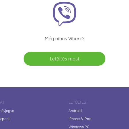
Még nincs Vibere?
Letöltés most
LAT
LETÖLTÉS
 névjegye
Android
özpont
iPhone & iPad
Windows PC