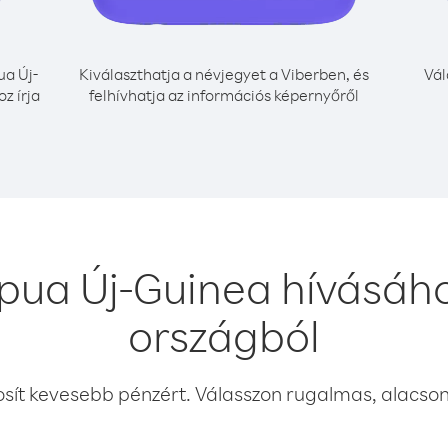
a Új-
Kiválaszthatja a névjegyet a Viberben, és
Vál
z írja
felhívhatja az információs képernyőről
pua Új-Guinea hívásáh
országból
osít kevesebb pénzért. Válasszon rugalmas, alacsony