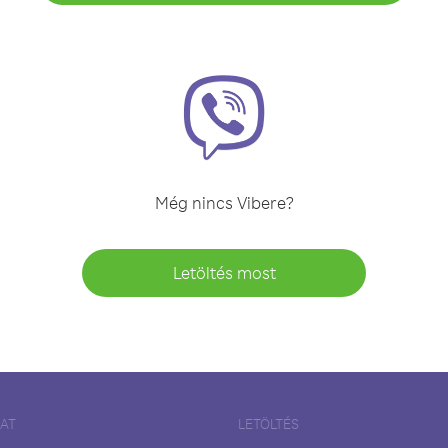
Még nincs Vibere?
Letöltés most
LAT
LETÖLTÉS