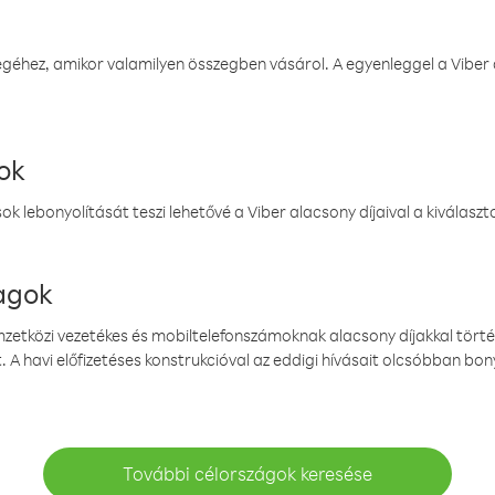
éhez, amikor valamilyen összegben vásárol. A egyenleggel a Viber a
ok
k lebonyolítását teszi lehetővé a Viber alacsony díjaival a kiválas
magok
emzetközi vezetékes és mobiltelefonszámoknak alacsony díjakkal törté
. A havi előfizetéses konstrukcióval az eddigi hívásait olcsóbban bony
További célországok keresése