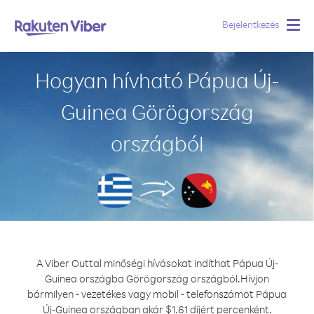
Bejelentkezés
Togg
navig
Hogyan hívható Pápua Új-
Guinea Görögország
országból
A Viber Outtal minőségi hívásokat indíthat Pápua Új-
Guinea országba Görögország országból.
Hívjon
bármilyen - vezetékes vagy mobil - telefonszámot Pápua
Új-Guinea országban akár $1.61 díjért percenként.