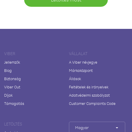
VIBER
VÁLLALAT
Jellemzők
A Viber névjegye
Blog
Márkaközpont
Biztonság
Állások
Viber Out
Feltételek és irányelvek
Díjak
Adatvédelmi szabályzat
Támogatás
Customer Complaints Code
LETÖLTÉS
Magyar