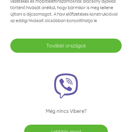
vezetékes és mobiltelefonszámoknak alacsony díjakkal
történő hívását anélkül, hogy bármikor is meg kellene
újítani a díjcsomagot. A havi előfizetéses konstrukcióval
az eddigi hívásait olcsóbban bonyolíthatja le
További országok
Még nincs Vibere?
Letöltés most