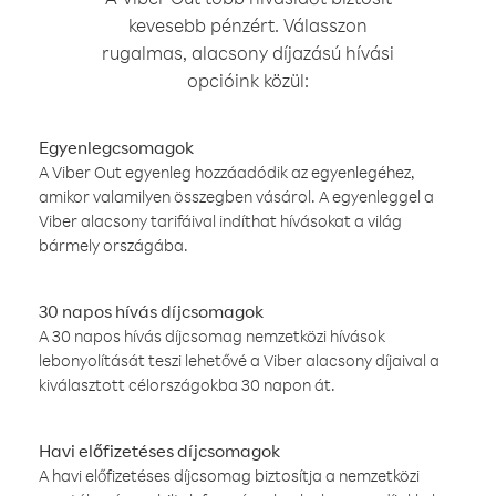
kevesebb pénzért. Válasszon
rugalmas, alacsony díjazású hívási
opcióink közül:
Egyenlegcsomagok
A Viber Out egyenleg hozzáadódik az egyenlegéhez,
amikor valamilyen összegben vásárol. A egyenleggel a
Viber alacsony tarifáival indíthat hívásokat a világ
bármely országába.
30 napos hívás díjcsomagok
A 30 napos hívás díjcsomag nemzetközi hívások
lebonyolítását teszi lehetővé a Viber alacsony díjaival a
kiválasztott célországokba 30 napon át.
Havi előfizetéses díjcsomagok
A havi előfizetéses díjcsomag biztosítja a nemzetközi