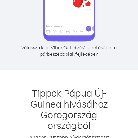
Válassza ki a „Viber Out hívás” lehetőséget a
párbeszédablak fejlécében
Tippek Pápua Új-
Guinea hívásához
Görögország
országból
A Viber Out több hívásidőt biztosít