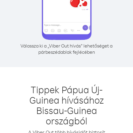
Válassza ki a „Viber Out hívás” lehetőséget a
párbeszédablak fejlécében
Tippek Pápua Új-
Guinea hívásához
Bissau-Guinea
országból
A Viber Out több hívásidőt biztosít