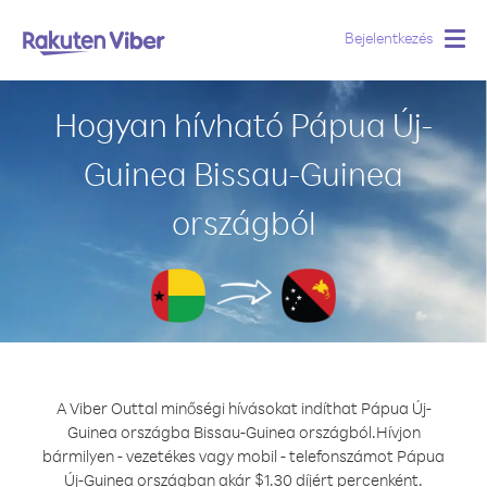
Bejelentkezés
Togg
navig
Hogyan hívható Pápua Új-
Guinea Bissau-Guinea
országból
A Viber Outtal minőségi hívásokat indíthat Pápua Új-
Guinea országba Bissau-Guinea országból.
Hívjon
bármilyen - vezetékes vagy mobil - telefonszámot Pápua
Új-Guinea országban akár $1.30 díjért percenként.