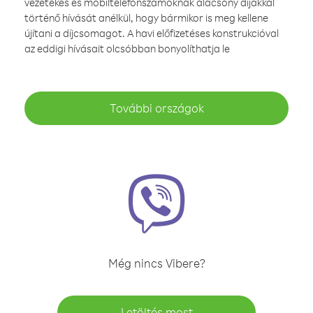
vezetékes és mobiltelefonszámoknak alacsony díjakkal
történő hívását anélkül, hogy bármikor is meg kellene
újítani a díjcsomagot. A havi előfizetéses konstrukcióval
az eddigi hívásait olcsóbban bonyolíthatja le
További országok
Még nincs Vibere?
Letöltés most