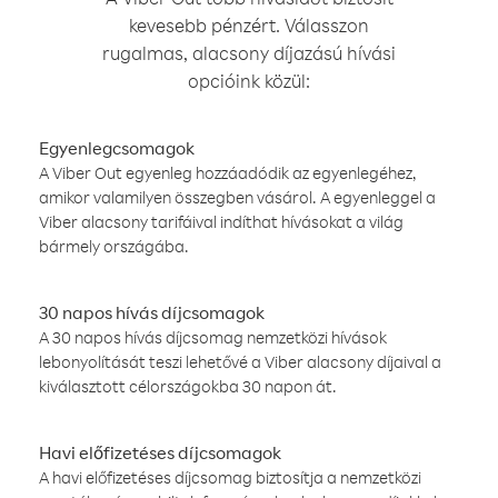
kevesebb pénzért. Válasszon
rugalmas, alacsony díjazású hívási
opcióink közül:
Egyenlegcsomagok
A Viber Out egyenleg hozzáadódik az egyenlegéhez,
amikor valamilyen összegben vásárol. A egyenleggel a
Viber alacsony tarifáival indíthat hívásokat a világ
bármely országába.
30 napos hívás díjcsomagok
A 30 napos hívás díjcsomag nemzetközi hívások
lebonyolítását teszi lehetővé a Viber alacsony díjaival a
kiválasztott célországokba 30 napon át.
Havi előfizetéses díjcsomagok
A havi előfizetéses díjcsomag biztosítja a nemzetközi