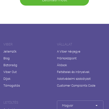
VIBER
VÁLLALAT
Jellemzők
A Viber névjegye
Blog
Márkaközpont
Biztonság
Állások
Viber Out
Feltételek és irányelvek
Díjak
Adatvédelmi szabályzat
Támogatás
Customer Complaints Code
LETÖLTÉS
Magyar