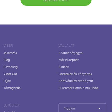
VIBER
VÁLLALAT
Jellemzők
A Viber névjegye
Blog
Márkaközpont
Biztonság
Állások
Viber Out
Feltételek és irányelvek
Díjak
Adatvédelmi szabályzat
Támogatás
Customer Complaints Code
LETÖLTÉS
Magyar