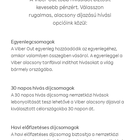
kevesebb pénzért. Válasszon
rugalmas, alacsony díjazású hívási
opcióink közül:
Egyenlegcsomagok
A Viber Out egyenleg hozzáadódik az egyenlegéhez,
amikor valamilyen összegben vásárol. A egyenleggel a
Viber alacsony tarifáival indíthat hívásokat a világ
bármely országába.
30 napos hívás díjcsomagok
A 30 napos hívás díjcsomag nemzetközi hívások
lebonyolítását teszi lehetővé a Viber alacsony díjaival a
kiválasztott célországokba 30 napon át.
Havi előfizetéses díjcsomagok
A havi előfizetéses díjcsomag biztosítja a nemzetközi