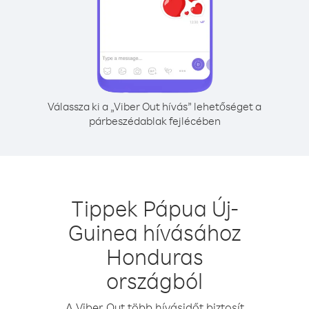
Válassza ki a „Viber Out hívás” lehetőséget a
párbeszédablak fejlécében
Tippek Pápua Új-
Guinea hívásához
Honduras
országból
A Viber Out több hívásidőt biztosít