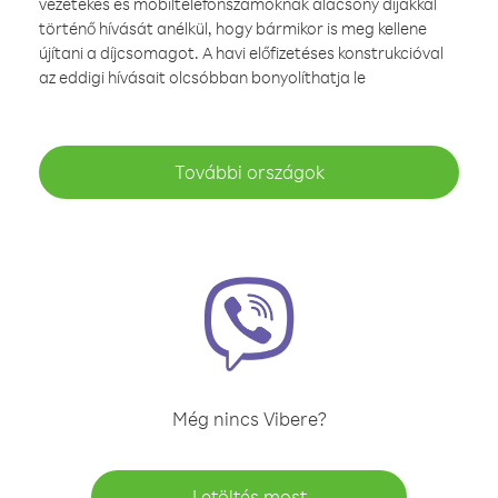
vezetékes és mobiltelefonszámoknak alacsony díjakkal
történő hívását anélkül, hogy bármikor is meg kellene
újítani a díjcsomagot. A havi előfizetéses konstrukcióval
az eddigi hívásait olcsóbban bonyolíthatja le
További országok
Még nincs Vibere?
Letöltés most