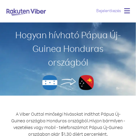
Bejelentkezés
Togg
navig
Hogyan hívható Pápua Új-
Guinea Honduras
országból
A Viber Outtal minőségi hívásokat indíthat Pápua Új-
Guinea országba Honduras országból.
Hívjon bármilyen -
vezetékes vagy mobil - telefonszámot Pápua Új-Guinea
országban akár $1.30 díjért percenként.