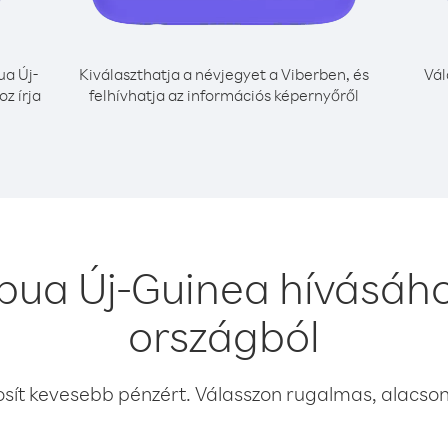
a Új-
Kiválaszthatja a névjegyet a Viberben, és
Vál
z írja
felhívhatja az információs képernyőről
pua Új-Guinea hívásáh
országból
osít kevesebb pénzért. Válasszon rugalmas, alacsony