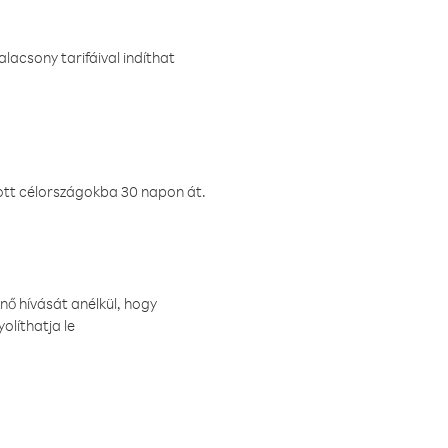
lacsony tarifáival indíthat
ztott célországokba 30 napon át.
nő hívását anélkül, hogy
olíthatja le