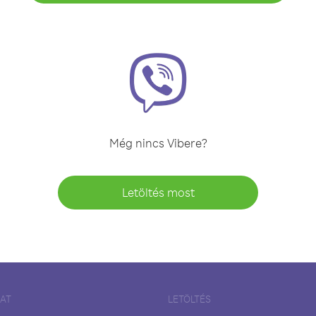
Még nincs Vibere?
Letöltés most
LAT
LETÖLTÉS