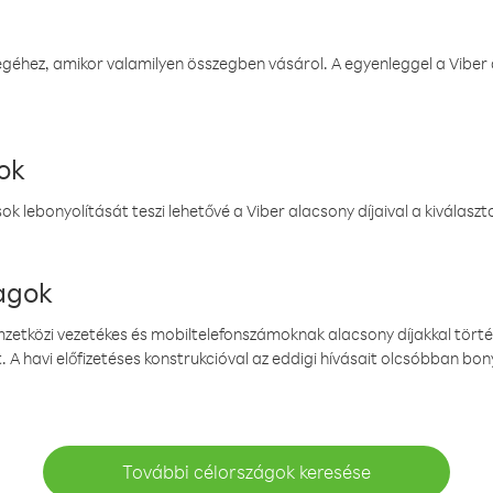
éhez, amikor valamilyen összegben vásárol. A egyenleggel a Viber a
ok
k lebonyolítását teszi lehetővé a Viber alacsony díjaival a kiválas
magok
emzetközi vezetékes és mobiltelefonszámoknak alacsony díjakkal törté
. A havi előfizetéses konstrukcióval az eddigi hívásait olcsóbban bony
További célországok keresése