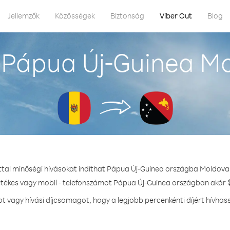
Jellemzők
Közösségek
Biztonság
Viber Out
Blog
 Pápua Új-Guinea Mo
ttal minőségi hívásokat indíthat Pápua Új-Guinea országba Moldova
etékes vagy mobil - telefonszámot Pápua Új-Guinea országban akár $
vagy hívási díjcsomagot, hogy a legjobb percenkénti díjért hívha