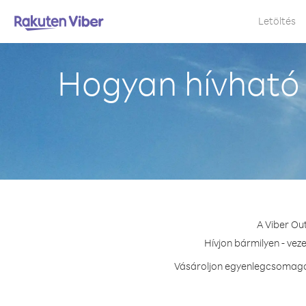
Letöltés
Hogyan hívható
A Viber Ou
Hívjon bármilyen - vez
Vásároljon egyenlegcsomagot 