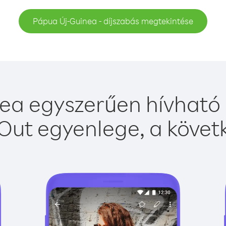
Pápua Új-Guinea - díjszabás megtekintése
ea egyszerűen hívható a
Out egyenlege, a követk