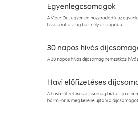
Egyenlegcsomagok
A Viber Out egyenleg hozzáadódik az egyenleg
hívásokat a világ bármely országába.
30 napos hívás díjcsomag
A 30 napos hívás díjcsomag nemzetközi híváso
Havi előfizetéses díjcso
A havi előfizetéses díjcsomag biztosítja a n
bármikor is meg kellene újítani a díjcsomagot