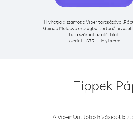
Hívhatja a számot a Viber tárcsázóval.
Pápu
Guinea Moldova országból történő hívásáho
be a számot az alábbiak
szerint:
+
+
675
Helyi szám
Tippek Pá
A Viber Out több hívásidőt bizt