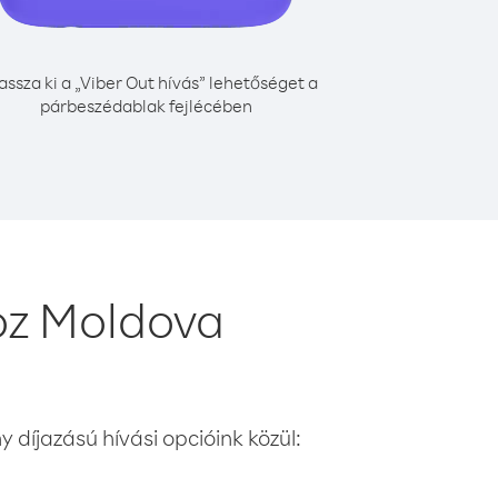
assza ki a „Viber Out hívás” lehetőséget a
párbeszédablak fejlécében
oz Moldova
 díjazású hívási opcióink közül: