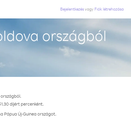
Bejelentkezés
vagy
Fiók létrehozása
ldova országból
 országból.
1.30 díjért percenként.
ssa Pápua Új-Guinea országot.