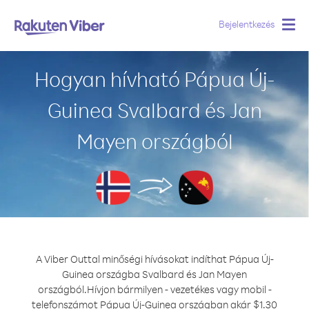
Bejelentkezés
Togg
navig
Hogyan hívható Pápua Új-
Guinea Svalbard és Jan
Mayen országból
A Viber Outtal minőségi hívásokat indíthat Pápua Új-
Guinea országba Svalbard és Jan Mayen
országból.
Hívjon bármilyen - vezetékes vagy mobil -
telefonszámot Pápua Új-Guinea országban akár $1.30