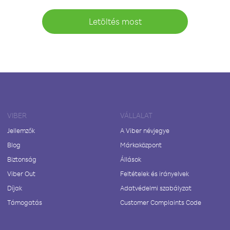
Letöltés most
VIBER
VÁLLALAT
Jellemzők
A Viber névjegye
Blog
Márkaközpont
Biztonság
Állások
Viber Out
Feltételek és irányelvek
Díjak
Adatvédelmi szabályzat
Támogatás
Customer Complaints Code