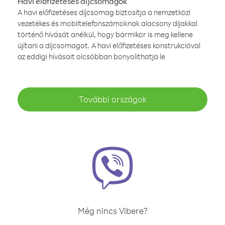
Havi előfizetéses díjcsomagok
A havi előfizetéses díjcsomag biztosítja a nemzetközi
vezetékes és mobiltelefonszámoknak alacsony díjakkal
történő hívását anélkül, hogy bármikor is meg kellene
újítani a díjcsomagot. A havi előfizetéses konstrukcióval
az eddigi hívásait olcsóbban bonyolíthatja le
További országok
Még nincs Vibere?