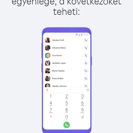
egyenlege, a következőket
teheti: