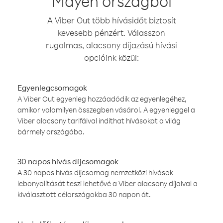
Mayen országból
A Viber Out több hívásidőt biztosít
kevesebb pénzért. Válasszon
rugalmas, alacsony díjazású hívási
opcióink közül:
Egyenlegcsomagok
A Viber Out egyenleg hozzáadódik az egyenlegéhez,
amikor valamilyen összegben vásárol. A egyenleggel a
Viber alacsony tarifáival indíthat hívásokat a világ
bármely országába.
30 napos hívás díjcsomagok
A 30 napos hívás díjcsomag nemzetközi hívások
lebonyolítását teszi lehetővé a Viber alacsony díjaival a
kiválasztott célországokba 30 napon át.