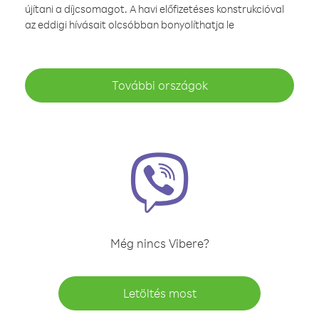
újítani a díjcsomagot. A havi előfizetéses konstrukcióval
az eddigi hívásait olcsóbban bonyolíthatja le
További országok
Még nincs Vibere?
Letöltés most