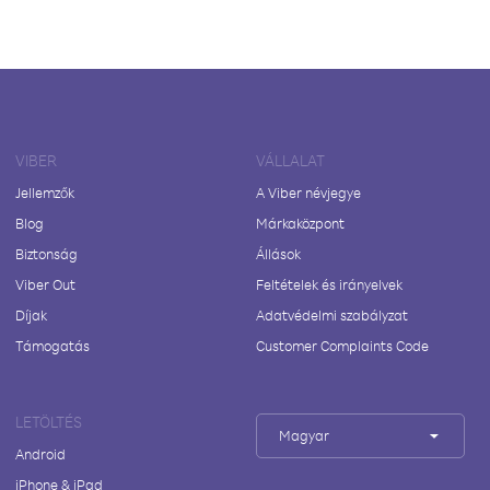
VIBER
VÁLLALAT
Jellemzők
A Viber névjegye
Blog
Márkaközpont
Biztonság
Állások
Viber Out
Feltételek és irányelvek
Díjak
Adatvédelmi szabályzat
Támogatás
Customer Complaints Code
LETÖLTÉS
Magyar
Android
iPhone & iPad