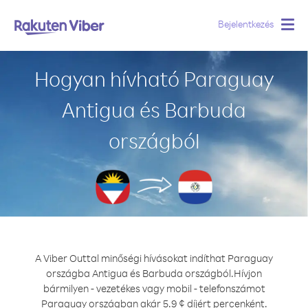
Bejelentkezés
Togg
navig
Hogyan hívható Paraguay
Antigua és Barbuda
országból
A Viber Outtal minőségi hívásokat indíthat Paraguay
országba Antigua és Barbuda országból.
Hívjon
bármilyen - vezetékes vagy mobil - telefonszámot
Paraguay országban akár 5.9 ¢ díjért percenként.