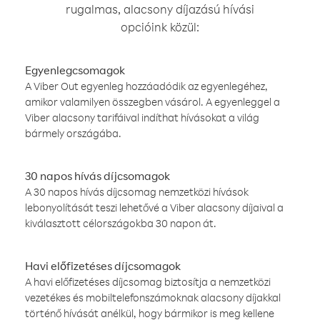
rugalmas, alacsony díjazású hívási
opcióink közül:
Egyenlegcsomagok
A Viber Out egyenleg hozzáadódik az egyenlegéhez,
amikor valamilyen összegben vásárol. A egyenleggel a
Viber alacsony tarifáival indíthat hívásokat a világ
bármely országába.
30 napos hívás díjcsomagok
A 30 napos hívás díjcsomag nemzetközi hívások
lebonyolítását teszi lehetővé a Viber alacsony díjaival a
kiválasztott célországokba 30 napon át.
Havi előfizetéses díjcsomagok
A havi előfizetéses díjcsomag biztosítja a nemzetközi
vezetékes és mobiltelefonszámoknak alacsony díjakkal
történő hívását anélkül, hogy bármikor is meg kellene