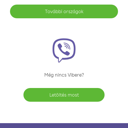
További országok
Még nincs Vibere?
Letöltés most