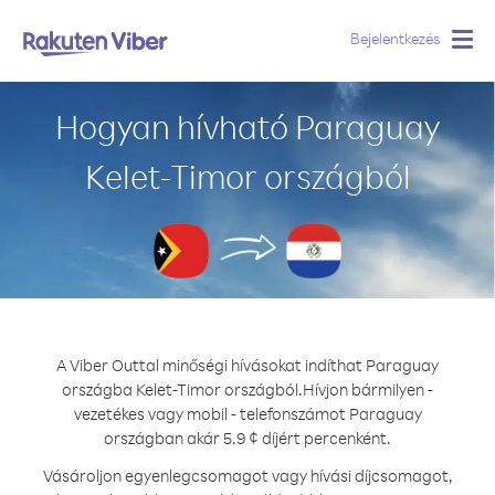
Bejelentkezés
Togg
navig
Hogyan hívható Paraguay
Kelet-Timor országból
A Viber Outtal minőségi hívásokat indíthat Paraguay
országba Kelet-Timor országból.
Hívjon bármilyen -
vezetékes vagy mobil - telefonszámot Paraguay
országban akár 5.9 ¢ díjért percenként.
Vásároljon egyenlegcsomagot vagy hívási díjcsomagot,