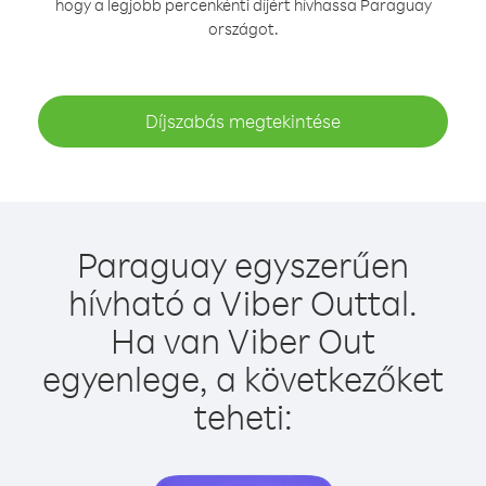
hogy a legjobb percenkénti díjért hívhassa Paraguay
országot.
Díjszabás megtekintése
Paraguay egyszerűen
hívható a Viber Outtal.
Ha van Viber Out
egyenlege, a következőket
teheti: