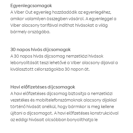
Egyenlegcsomagok
A Viber Out egyenleg hozzáadódik az egyenlegéhez,
amikor valamilyen összegben vásárol. A egyenleggel a
Viber alacsony tarifáival indíthat hívásokat a világ
bármely országába.
30 napos hívás díjcsomagok
A 30 napos hívás díjcsomag nemzetközi hívások
lebonyolítását teszi lehetővé a Viber alacsony díjaival a
kiválasztott célországokba 30 napon át.
Havi előfizetéses díjcsomagok
A havi előfizetéses díjcsomag biztosítja a nemzetközi
vezetékes és mobiltelefonszámoknak alacsony díjakkal
történő hívását anélkül, hogy bármikor is meg kellene
újítani a díjcsomagot. A havi előfizetéses konstrukcióval
az eddigi hívásait olcsóbban bonyolíthatja le