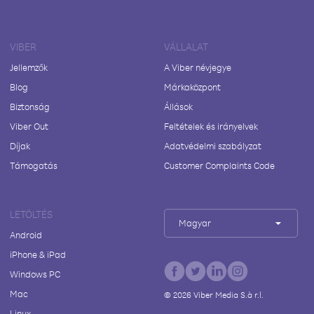
VIBER
VÁLLALAT
Jellemzők
A Viber névjegye
Blog
Márkaközpont
Biztonság
Állások
Viber Out
Feltételek és irányelvek
Díjak
Adatvédelmi szabályzat
Támogatás
Customer Complaints Code
LETÖLTÉS
Magyar
Android
iPhone & iPad
Windows PC
Mac
©
2026
Viber Media S.à r.l.
Linux