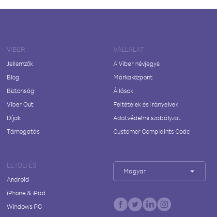
VIBER
VÁLLALAT
Jellemzők
A Viber névjegye
Blog
Márkaközpont
Biztonság
Állások
Viber Out
Feltételek és irányelvek
Díjak
Adatvédelmi szabályzat
Támogatás
Customer Complaints Code
LETÖLTÉS
Magyar
Android
iPhone & iPad
Windows PC