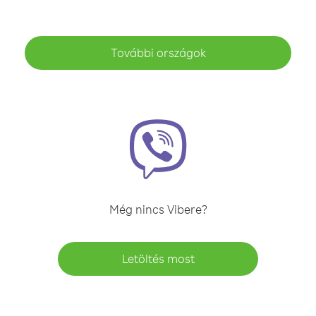
További országok
Még nincs Vibere?
Letöltés most