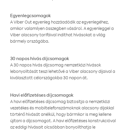
Egyenlegcsomagok
A Viber Out egyenleg hozzáadódik az egyenlegéhez,
amikor valamilyen összegben vásárol. A egyenleggel a
Viber alacsony tarifáival indíthat hívásokat a világ
bármely országába.
30 napos hívás díjcsomagok
A 30 napos hívás díjcsomag nemzetközi hívások
lebonyolítását teszi lehetővé a Viber alacsony díjaival a
kiválasztott célországokba 30 napon át.
Havi előfizetéses díjcsomagok
A havi előfizetéses díjcsomag biztosítja a nemzetközi
vezetékes és mobiltelefonszámoknak alacsony díjakkal
történő hívását anélkül, hogy bármikor is meg kellene
újítani a díjcsomagot. A havi előfizetéses konstrukcióval
az eddigi hívásait olcsóbban bonyolíthatja le