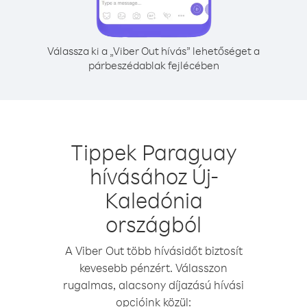
Válassza ki a „Viber Out hívás” lehetőséget a
párbeszédablak fejlécében
Tippek Paraguay
hívásához Új-
Kaledónia
országból
A Viber Out több hívásidőt biztosít
kevesebb pénzért. Válasszon
rugalmas, alacsony díjazású hívási
opcióink közül: