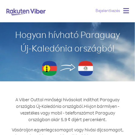
Bejelentkezés
Togg
navig
Hogyan hívható Paraguay
Új-Kaledónia országból
A Viber Outtal minőségi hívásokat indíthat Paraguay
országba Új-Kaledónia országból.
Hívjon bármilyen -
vezetékes vagy mobil - telefonszámot Paraguay
országban akár 5.9 ¢ díjért percenként.
Vásároljon egyenlegcsomagot vagy hívási díjcsomagot,