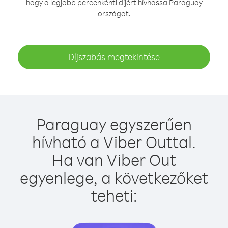
hogy a legjobb percenkénti díjért hívhassa Paraguay
országot.
Díjszabás megtekintése
Paraguay egyszerűen
hívható a Viber Outtal.
Ha van Viber Out
egyenlege, a következőket
teheti: