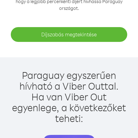
hogy a legjobb percenkénti díjért hívhassa Paraguay
országot.
Díjszabás megtekintése
Paraguay egyszerűen
hívható a Viber Outtal.
Ha van Viber Out
egyenlege, a következőket
teheti: