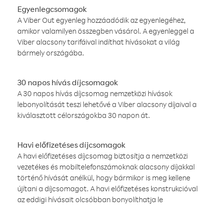
Egyenlegcsomagok
A Viber Out egyenleg hozzáadódik az egyenlegéhez,
amikor valamilyen összegben vásárol. A egyenleggel a
Viber alacsony tarifáival indíthat hívásokat a világ
bármely országába.
30 napos hívás díjcsomagok
A 30 napos hívás díjcsomag nemzetközi hívások
lebonyolítását teszi lehetővé a Viber alacsony díjaival a
kiválasztott célországokba 30 napon át.
Havi előfizetéses díjcsomagok
A havi előfizetéses díjcsomag biztosítja a nemzetközi
vezetékes és mobiltelefonszámoknak alacsony díjakkal
történő hívását anélkül, hogy bármikor is meg kellene
újítani a díjcsomagot. A havi előfizetéses konstrukcióval
az eddigi hívásait olcsóbban bonyolíthatja le