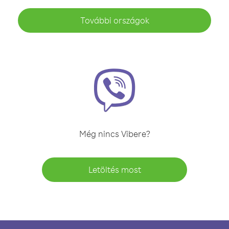
További országok
Még nincs Vibere?
Letöltés most