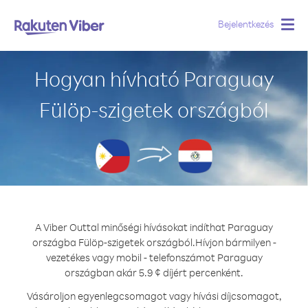
Bejelentkezés
Togg
navig
Hogyan hívható Paraguay
Fülöp-szigetek országból
A Viber Outtal minőségi hívásokat indíthat Paraguay
országba Fülöp-szigetek országból.
Hívjon bármilyen -
vezetékes vagy mobil - telefonszámot Paraguay
országban akár 5.9 ¢ díjért percenként.
Vásároljon egyenlegcsomagot vagy hívási díjcsomagot,