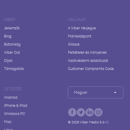
VIBER
VÁLLALAT
Jellemzők
A Viber névjegye
Blog
Márkaközpont
Biztonság
Állások
Viber Out
Feltételek és irányelvek
Díjak
Adatvédelmi szabályzat
Támogatás
Customer Complaints Code
LETÖLTÉS
Magyar
Android
iPhone & iPad
Windows PC
Mac
©
2026
Viber Media S.à r.l.
Linux