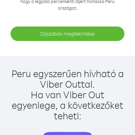
hogy a legjobb percenkénti díjért hívhassa Peru
országot.
Díjszabás megtekintése
Peru egyszerűen hívható a
Viber Outtal.
Ha van Viber Out
egyenlege, a következőket
teheti: