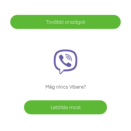
További országok
Még nincs Vibere?
Letöltés most