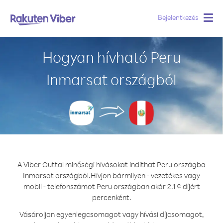
Bejelentkezés
Togg
navig
Hogyan hívható Peru
Inmarsat országból
A Viber Outtal minőségi hívásokat indíthat Peru országba
Inmarsat országból.
Hívjon bármilyen - vezetékes vagy
mobil - telefonszámot Peru országban akár 2.1 ¢ díjért
percenként.
Vásároljon egyenlegcsomagot vagy hívási díjcsomagot,