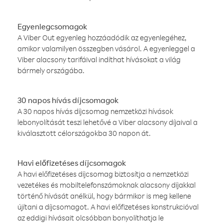
Egyenlegcsomagok
A Viber Out egyenleg hozzáadódik az egyenlegéhez,
amikor valamilyen összegben vásárol. A egyenleggel a
Viber alacsony tarifáival indíthat hívásokat a világ
bármely országába.
30 napos hívás díjcsomagok
A 30 napos hívás díjcsomag nemzetközi hívások
lebonyolítását teszi lehetővé a Viber alacsony díjaival a
kiválasztott célországokba 30 napon át.
Havi előfizetéses díjcsomagok
A havi előfizetéses díjcsomag biztosítja a nemzetközi
vezetékes és mobiltelefonszámoknak alacsony díjakkal
történő hívását anélkül, hogy bármikor is meg kellene
újítani a díjcsomagot. A havi előfizetéses konstrukcióval
az eddigi hívásait olcsóbban bonyolíthatja le