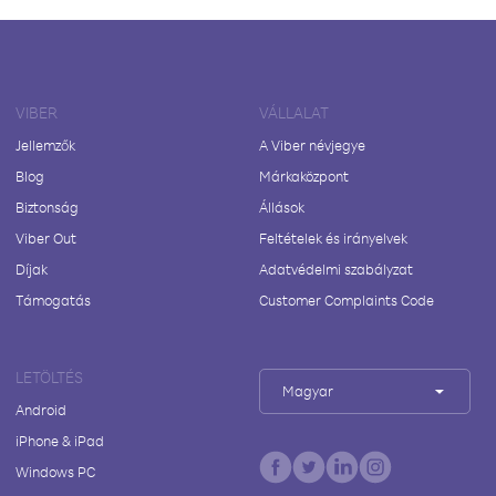
VIBER
VÁLLALAT
Jellemzők
A Viber névjegye
Blog
Márkaközpont
Biztonság
Állások
Viber Out
Feltételek és irányelvek
Díjak
Adatvédelmi szabályzat
Támogatás
Customer Complaints Code
LETÖLTÉS
Magyar
Android
iPhone & iPad
Windows PC