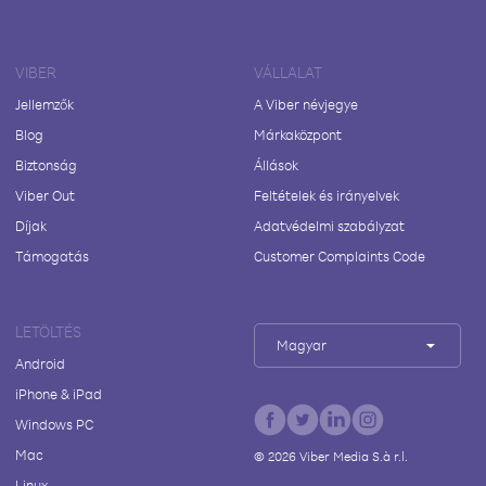
VIBER
VÁLLALAT
Jellemzők
A Viber névjegye
Blog
Márkaközpont
Biztonság
Állások
Viber Out
Feltételek és irányelvek
Díjak
Adatvédelmi szabályzat
Támogatás
Customer Complaints Code
LETÖLTÉS
Magyar
Android
iPhone & iPad
Windows PC
Mac
©
2026
Viber Media S.à r.l.
Linux