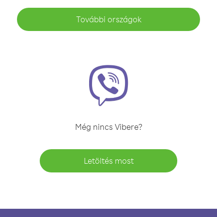
További országok
Még nincs Vibere?
Letöltés most