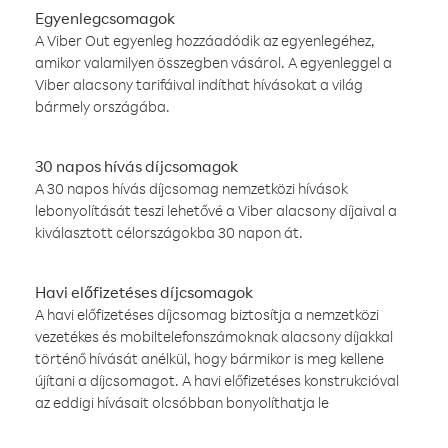
Egyenlegcsomagok
A Viber Out egyenleg hozzáadódik az egyenlegéhez,
amikor valamilyen összegben vásárol. A egyenleggel a
Viber alacsony tarifáival indíthat hívásokat a világ
bármely országába.
30 napos hívás díjcsomagok
A 30 napos hívás díjcsomag nemzetközi hívások
lebonyolítását teszi lehetővé a Viber alacsony díjaival a
kiválasztott célországokba 30 napon át.
Havi előfizetéses díjcsomagok
A havi előfizetéses díjcsomag biztosítja a nemzetközi
vezetékes és mobiltelefonszámoknak alacsony díjakkal
történő hívását anélkül, hogy bármikor is meg kellene
újítani a díjcsomagot. A havi előfizetéses konstrukcióval
az eddigi hívásait olcsóbban bonyolíthatja le