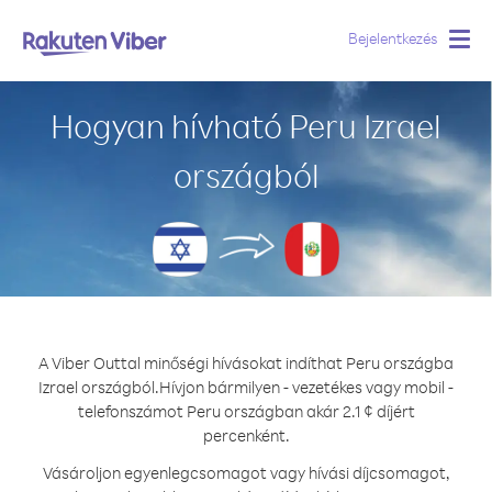
Bejelentkezés
Togg
navig
Hogyan hívható Peru Izrael
országból
A Viber Outtal minőségi hívásokat indíthat Peru országba
Izrael országból.
Hívjon bármilyen - vezetékes vagy mobil -
telefonszámot Peru országban akár 2.1 ¢ díjért
percenként.
Vásároljon egyenlegcsomagot vagy hívási díjcsomagot,