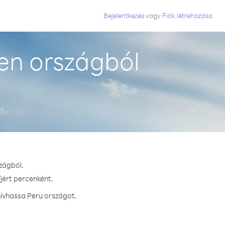
Bejelentkezés
vagy
Fiók létrehozása
en országból
zágból.
íjért percenként.
hívhassa Peru országot.