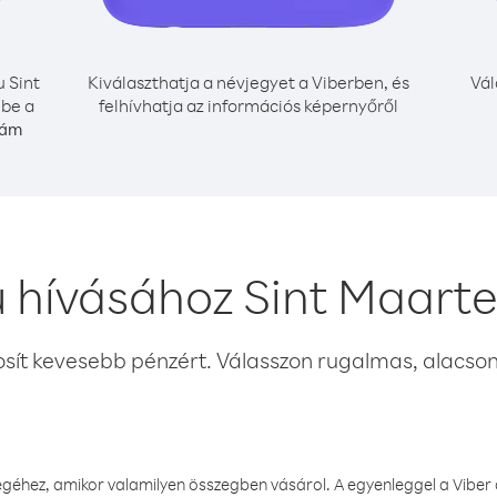
 Sint
Kiválaszthatja a névjegyet a Viberben, és
Vál
 be a
felhívhatja az információs képernyőről
zám
 hívásához Sint Maart
osít kevesebb pénzért. Válasszon rugalmas, alacsony
éhez, amikor valamilyen összegben vásárol. A egyenleggel a Viber a