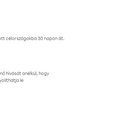
ztott célországokba 30 napon át.
nő hívását anélkül, hogy
olíthatja le