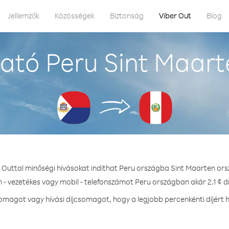
Jellemzők
Közösségek
Biztonság
Viber Out
Blog
ató Peru Sint Maart
r Outtal minőségi hívásokat indíthat Peru országba Sint Maarten ors
 - vezetékes vagy mobil - telefonszámot Peru országban akár 2.1 ¢ d
magot vagy hívási díjcsomagot, hogy a legjobb percenkénti díjért 