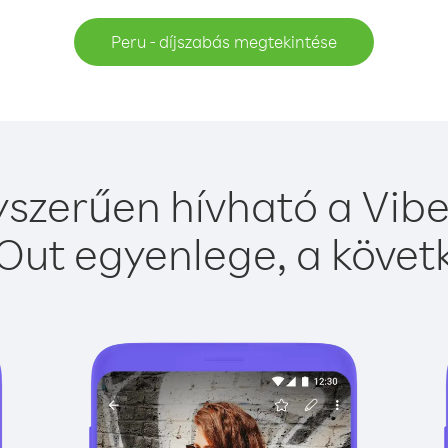
Peru - díjszabás megtekintése
szerűen hívható a Vibe
Out egyenlege, a követk