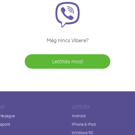
Még nincs Vibere?
Letöltés most
LAT
LETÖLTÉS
 névjegye
Android
özpont
iPhone & iPad
Windows PC