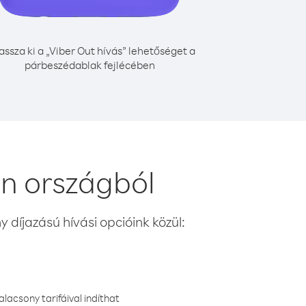
assza ki a „Viber Out hívás” lehetőséget a
párbeszédablak fejlécében
en országból
 díjazású hívási opcióink közül:
lacsony tarifáival indíthat