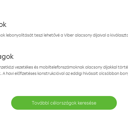
ok
k lebonyolítását teszi lehetővé a Viber alacsony díjaival a kiválas
magok
emzetközi vezetékes és mobiltelefonszámoknak alacsony díjakkal törté
. A havi előfizetéses konstrukcióval az eddigi hívásait olcsóbban bony
További célországok keresése