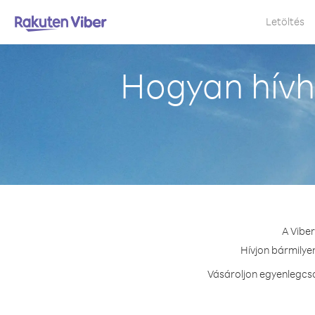
Letöltés
Hogyan hívh
A Vibe
Hívjon bármilyen
Vásároljon egyenlegcso