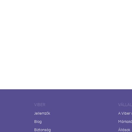
VIBER
VÁLLA
Jellemzők
A Viber
Blog
Márkak
Biztonság
Állások