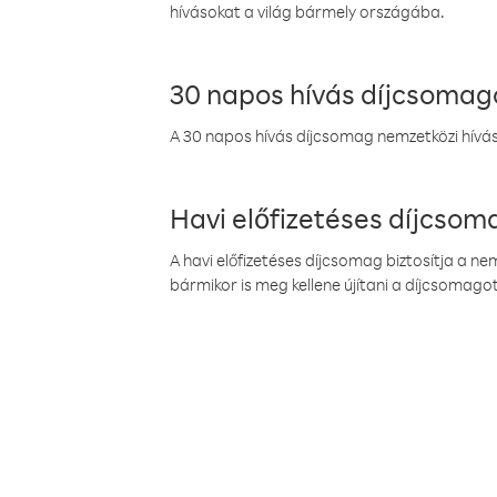
hívásokat a világ bármely országába.
30 napos hívás díjcsomag
A 30 napos hívás díjcsomag nemzetközi híváso
Havi előfizetéses díjcso
A havi előfizetéses díjcsomag biztosítja a n
bármikor is meg kellene újítani a díjcsomagot