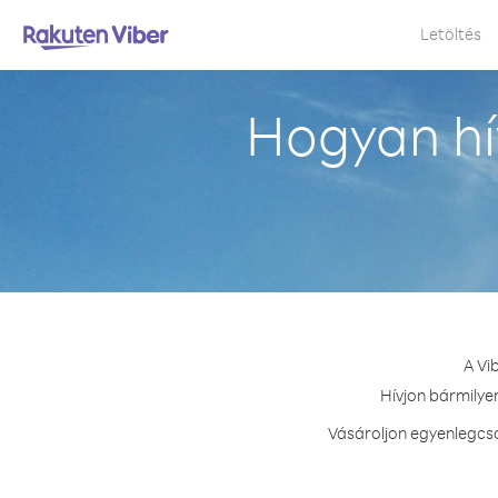
Letöltés
Hogyan hí
A Vi
Hívjon bármilyen
Vásároljon egyenlegcso