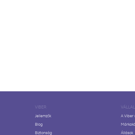
VIBER
VÁLLA
Jellemzők
A Viber
Blog
Márkak
Biztonság
Állások