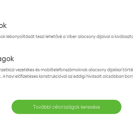
ok
k lebonyolítását teszi lehetővé a Viber alacsony díjaival a kiválas
magok
emzetközi vezetékes és mobiltelefonszámoknak alacsony díjakkal törté
. A havi előfizetéses konstrukcióval az eddigi hívásait olcsóbban bony
További célországok keresése