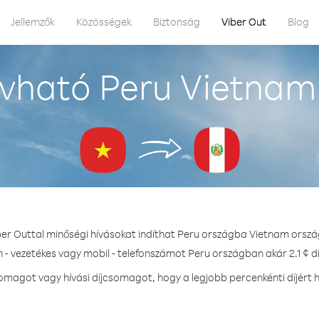
Jellemzők
Közösségek
Biztonság
Viber Out
Blog
vható Peru Vietnam
ber Outtal minőségi hívásokat indíthat Peru országba Vietnam orszá
 - vezetékes vagy mobil - telefonszámot Peru országban akár 2.1 ¢ d
magot vagy hívási díjcsomagot, hogy a legjobb percenkénti díjért 