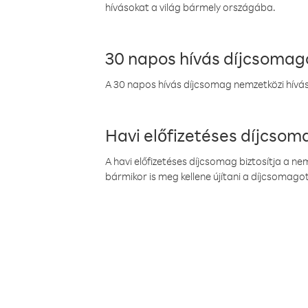
hívásokat a világ bármely országába.
30 napos hívás díjcsomag
A 30 napos hívás díjcsomag nemzetközi híváso
Havi előfizetéses díjcso
A havi előfizetéses díjcsomag biztosítja a n
bármikor is meg kellene újítani a díjcsomagot