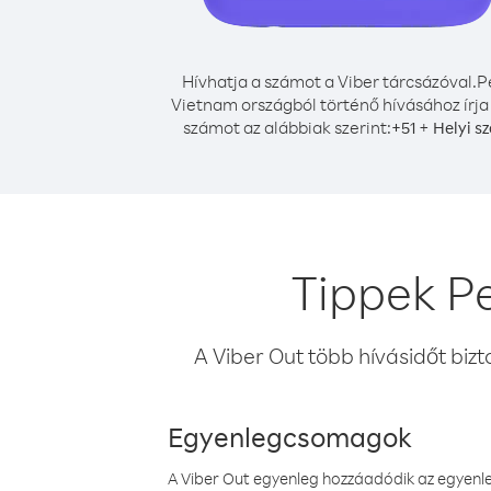
Hívhatja a számot a Viber tárcsázóval.
P
Vietnam országból történő hívásához írja
számot az alábbiak szerint:
+
+
51
Helyi s
Tippek P
A Viber Out több hívásidőt bizt
Egyenlegcsomagok
A Viber Out egyenleg hozzáadódik az egyenleg