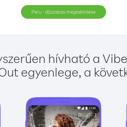
Peru - díjszabás megtekintése
szerűen hívható a Vibe
Out egyenlege, a követk