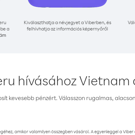
eru
Kiválaszthatja a névjegyet a Viberben, és
Vál
 be a
felhívhatja az információs képernyőről
zám
eru hívásához Vietnam 
osít kevesebb pénzért. Válasszon rugalmas, alacsony
éhez, amikor valamilyen összegben vásárol. A egyenleggel a Viber a