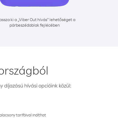
assza ki a „Viber Out hívás” lehetőséget a
párbeszédablak fejlécében
országból
 díjazású hívási opcióink közül:
lacsony tarifáival indíthat