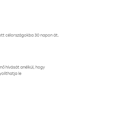
ztott célországokba 30 napon át.
nő hívását anélkül, hogy
olíthatja le