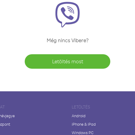
Még nincs Vibere?
Letöltés most
LAT
LETÖLTÉS
 névjegye
Android
özpont
iPhone & iPad
Windows PC