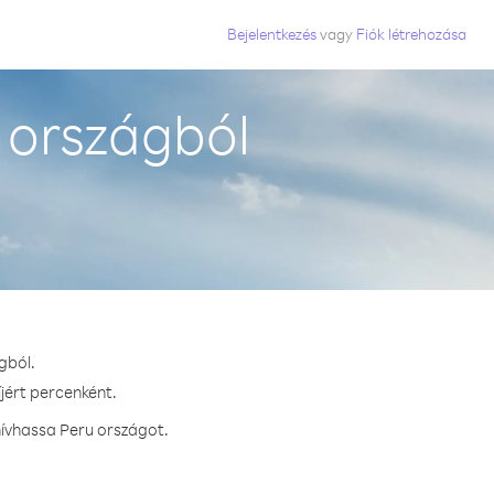
Bejelentkezés
vagy
Fiók létrehozása
 országból
gból.
íjért percenként.
hívhassa Peru országot.