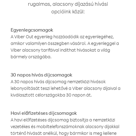
rugalmas, alacsony díjazású hívási
opcióink közül:
Egyenlegcsomagok
A Viber Out egyenleg hozzáadódik az egyenlegéhez,
amikor valamilyen összegben vásárol. A egyenleggel a
Viber alacsony tarifáival indíthat hívásokat a világ
bármely országába.
30 napos hívás díjcsomagok
A 30 napos hívás díjcsomag nemzetközi hívások
lebonyolítását teszi lehetővé a Viber alacsony díjaival a
kiválasztott célországokba 30 napon át.
Havi előfizetéses díjcsomagok
A havi előfizetéses díjcsomag biztosítja a nemzetközi
vezetékes és mobiltelefonszámoknak alacsony díjakkal
történő hívását anélkül, hogy bármikor is meg kellene