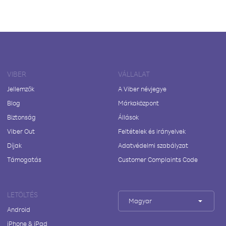
VIBER
VÁLLALAT
Jellemzők
A Viber névjegye
Blog
Márkaközpont
Biztonság
Állások
Viber Out
Feltételek és irányelvek
Díjak
Adatvédelmi szabályzat
Támogatás
Customer Complaints Code
LETÖLTÉS
Magyar
Android
iPhone & iPad