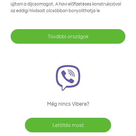
újítani a díjcsomagot. A havi előfizetéses konstrukcióval
az eddigi hívásait olcsóbban bonyolíthatja le
További országok
Még nincs Vibere?
Letöltés most