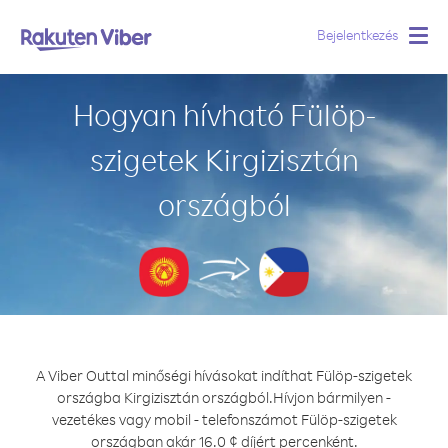
Bejelentkezés
Togg
navig
Hogyan hívható Fülöp-
szigetek Kirgizisztán
országból
A Viber Outtal minőségi hívásokat indíthat Fülöp-szigetek
országba Kirgizisztán országból.
Hívjon bármilyen -
vezetékes vagy mobil - telefonszámot Fülöp-szigetek
országban akár 16.0 ¢ díjért percenként.