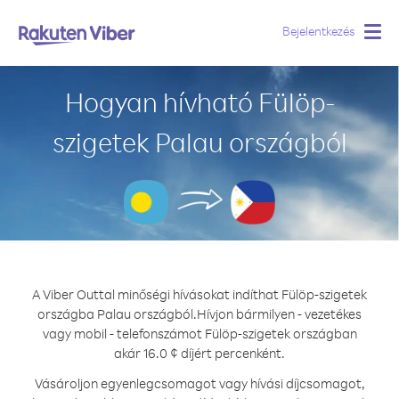
Bejelentkezés
Togg
navig
Hogyan hívható Fülöp-
szigetek Palau országból
A Viber Outtal minőségi hívásokat indíthat Fülöp-szigetek
országba Palau országból.
Hívjon bármilyen - vezetékes
vagy mobil - telefonszámot Fülöp-szigetek országban
akár 16.0 ¢ díjért percenként.
Vásároljon egyenlegcsomagot vagy hívási díjcsomagot,