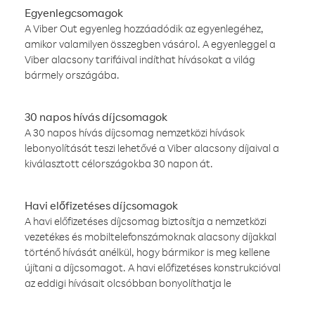
Egyenlegcsomagok
A Viber Out egyenleg hozzáadódik az egyenlegéhez,
amikor valamilyen összegben vásárol. A egyenleggel a
Viber alacsony tarifáival indíthat hívásokat a világ
bármely országába.
30 napos hívás díjcsomagok
A 30 napos hívás díjcsomag nemzetközi hívások
lebonyolítását teszi lehetővé a Viber alacsony díjaival a
kiválasztott célországokba 30 napon át.
Havi előfizetéses díjcsomagok
A havi előfizetéses díjcsomag biztosítja a nemzetközi
vezetékes és mobiltelefonszámoknak alacsony díjakkal
történő hívását anélkül, hogy bármikor is meg kellene
újítani a díjcsomagot. A havi előfizetéses konstrukcióval
az eddigi hívásait olcsóbban bonyolíthatja le