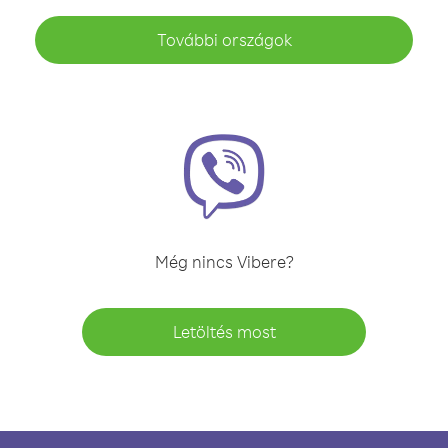
További országok
Még nincs Vibere?
Letöltés most