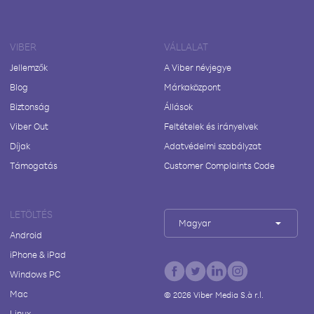
VIBER
VÁLLALAT
Jellemzők
A Viber névjegye
Blog
Márkaközpont
Biztonság
Állások
Viber Out
Feltételek és irányelvek
Díjak
Adatvédelmi szabályzat
Támogatás
Customer Complaints Code
LETÖLTÉS
Magyar
Android
iPhone & iPad
Windows PC
Mac
©
2026
Viber Media S.à r.l.
Linux