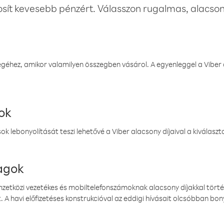
osít kevesebb pénzért. Válasszon rugalmas, alacsony
éhez, amikor valamilyen összegben vásárol. A egyenleggel a Viber a
ok
k lebonyolítását teszi lehetővé a Viber alacsony díjaival a kiválas
magok
emzetközi vezetékes és mobiltelefonszámoknak alacsony díjakkal törté
. A havi előfizetéses konstrukcióval az eddigi hívásait olcsóbban bony