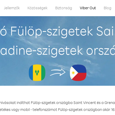
Jellemzők
Közösségek
Biztonság
Viber Out
Blog
 Fülöp-szigetek Sai
adine-szigetek orsz
hívásokat indíthat Fülöp-szigetek országba Saint Vincent és a Gren
zetékes vagy mobil - telefonszámot Fülöp-szigetek országban akár 16.