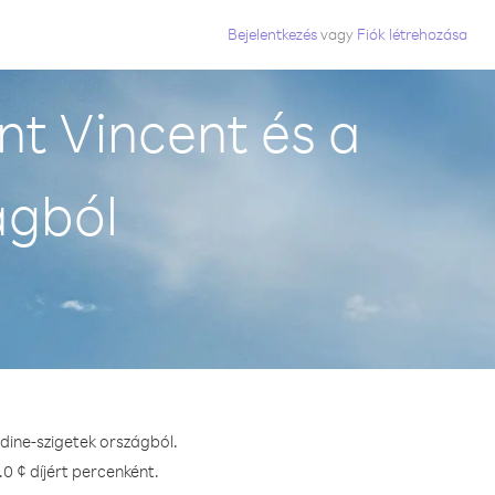
Bejelentkezés
vagy
Fiók létrehozása
nt Vincent és a
ágból
adine-szigetek országból.
0 ¢ díjért percenként.