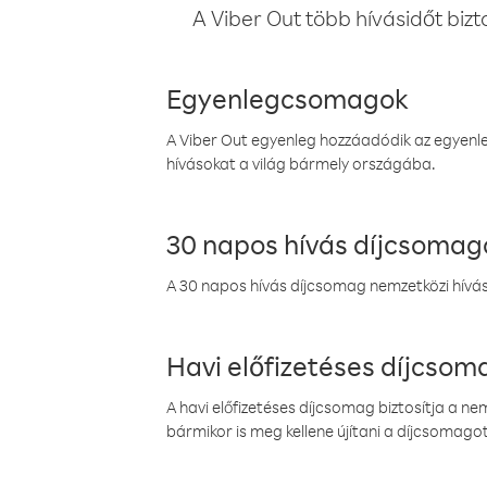
A Viber Out több hívásidőt bizt
Egyenlegcsomagok
A Viber Out egyenleg hozzáadódik az egyenleg
hívásokat a világ bármely országába.
30 napos hívás díjcsomag
A 30 napos hívás díjcsomag nemzetközi híváso
Havi előfizetéses díjcso
A havi előfizetéses díjcsomag biztosítja a n
bármikor is meg kellene újítani a díjcsomagot