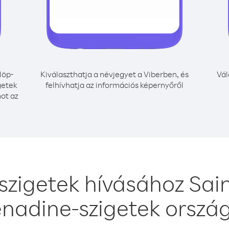
löp-
Kiválaszthatja a névjegyet a Viberben, és
Vál
getek
felhívhatja az információs képernyőről
mot az
szigetek hívásához Sain
nadine-szigetek orszá