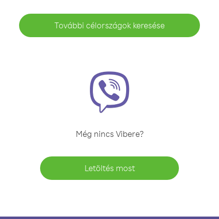
További célországok keresése
Még nincs Vibere?
Letöltés most