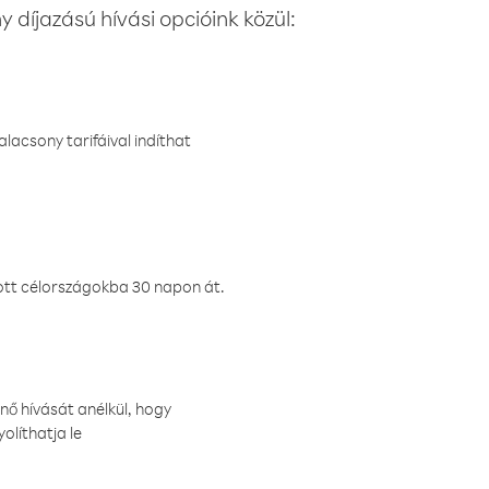
 díjazású hívási opcióink közül:
lacsony tarifáival indíthat
ztott célországokba 30 napon át.
nő hívását anélkül, hogy
olíthatja le