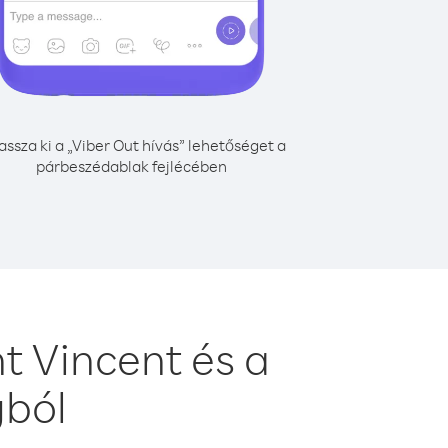
assza ki a „Viber Out hívás” lehetőséget a
párbeszédablak fejlécében
t Vincent és a
gból