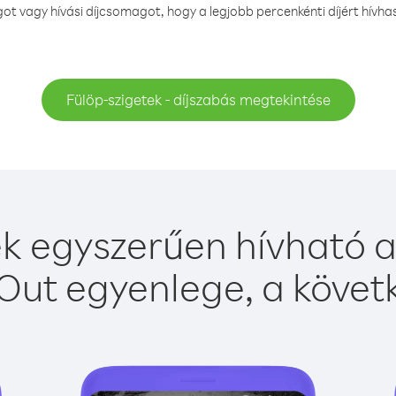
 vagy hívási díjcsomagot, hogy a legjobb percenkénti díjért hívha
Fülöp-szigetek - díjszabás megtekintése
k egyszerűen hívható a
Out egyenlege, a követk