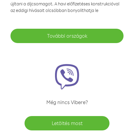
újítani a díjcsomagot. A havi előfizetéses konstrukcióval
az eddigi hívásait olcsóbban bonyolíthatja le
További országok
Még nincs Vibere?
Letöltés most