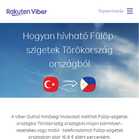
Bejelentkezés
Togg
navig
Hogyan hívható Fülöp-
szigetek Törökország
országból
A Viber Outtal minőségi hívásokat indíthat Fülöp-szigetek
országba Törökország országból.
Hívjon bármilyen -
vezetékes vagy mobil - telefonszámot Fülöp-szigetek
országban akár 16.8 ¢ díjért percenként.