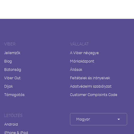
VIBER
VÁLLALAT
Jellemzők
A Viber névjegye
Blog
Márkaközpont
Biztonság
Állások
Viber Out
Feltételek és irányelvek
Díjak
Adatvédelmi szabályzat
Támogatás
Customer Complaints Code
LETÖLTÉS
Magyar
Android
iPhone & iPad