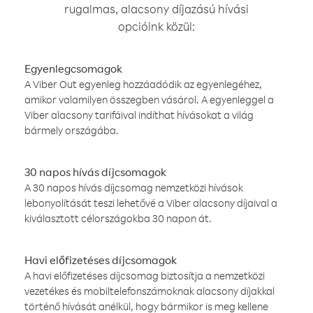
rugalmas, alacsony díjazású hívási
opcióink közül:
Egyenlegcsomagok
A Viber Out egyenleg hozzáadódik az egyenlegéhez,
amikor valamilyen összegben vásárol. A egyenleggel a
Viber alacsony tarifáival indíthat hívásokat a világ
bármely országába.
30 napos hívás díjcsomagok
A 30 napos hívás díjcsomag nemzetközi hívások
lebonyolítását teszi lehetővé a Viber alacsony díjaival a
kiválasztott célországokba 30 napon át.
Havi előfizetéses díjcsomagok
A havi előfizetéses díjcsomag biztosítja a nemzetközi
vezetékes és mobiltelefonszámoknak alacsony díjakkal
történő hívását anélkül, hogy bármikor is meg kellene