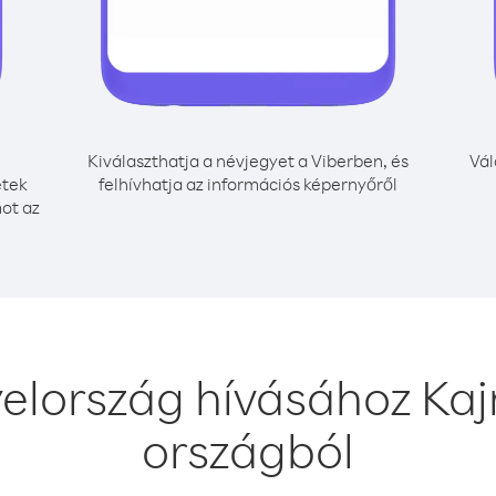
Kiválaszthatja a névjegyet a Viberben, és
Vál
etek
felhívhatja az információs képernyőről
mot az
elország hívásához Ka
országból