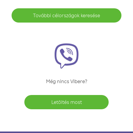
További célországok keresése
Még nincs Vibere?
Letöltés most