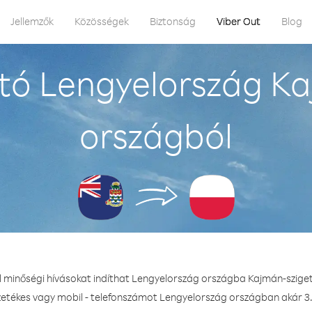
Jellemzők
Közösségek
Biztonság
Viber Out
Blog
tó Lengyelország Ka
országból
l minőségi hívásokat indíthat Lengyelország országba Kajmán-szige
zetékes vagy mobil - telefonszámot Lengyelország országban akár 3.