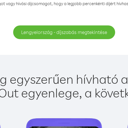
t vagy hívási díjcsomagot, hogy a legjobb percenkénti díjért hívha
Lengyelország - díjszabás megtekintése
g egyszerűen hívható a 
Out egyenlege, a követk