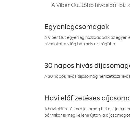
A Viber Out több hívásidőt bizt
Egyenlegcsomagok
A Viber Out egyenleg hozzáadódik az egyenleg
hívásokat a világ bármely országába.
30 napos hívás díjcsomag
A 30 napos hívás díjcsomag nemzetközi híváso
Havi előfizetéses díjcso
A havi előfizetéses díjcsomag biztosítja a n
bármikor is meg kellene újítani a díjcsomagot