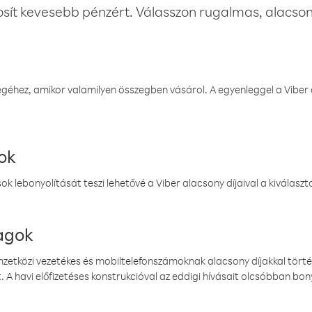
osít kevesebb pénzért. Válasszon rugalmas, alacsony
éhez, amikor valamilyen összegben vásárol. A egyenleggel a Viber a
ok
k lebonyolítását teszi lehetővé a Viber alacsony díjaival a kiválas
magok
emzetközi vezetékes és mobiltelefonszámoknak alacsony díjakkal törté
. A havi előfizetéses konstrukcióval az eddigi hívásait olcsóbban bony