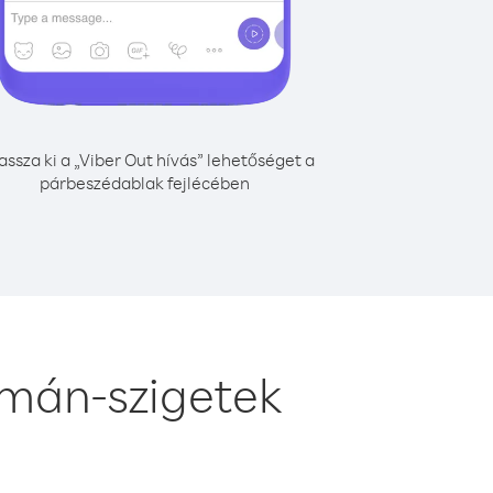
assza ki a „Viber Out hívás” lehetőséget a
párbeszédablak fejlécében
jmán-szigetek