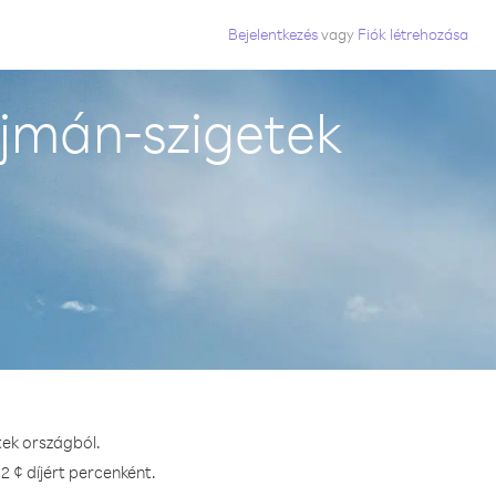
Bejelentkezés
vagy
Fiók létrehozása
jmán-szigetek
tek országból.
2 ¢ díjért percenként.