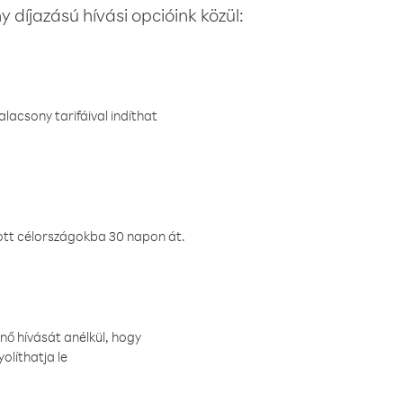
 díjazású hívási opcióink közül:
lacsony tarifáival indíthat
ztott célországokba 30 napon át.
nő hívását anélkül, hogy
olíthatja le