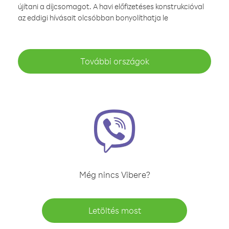
újítani a díjcsomagot. A havi előfizetéses konstrukcióval
az eddigi hívásait olcsóbban bonyolíthatja le
További országok
Még nincs Vibere?
Letöltés most