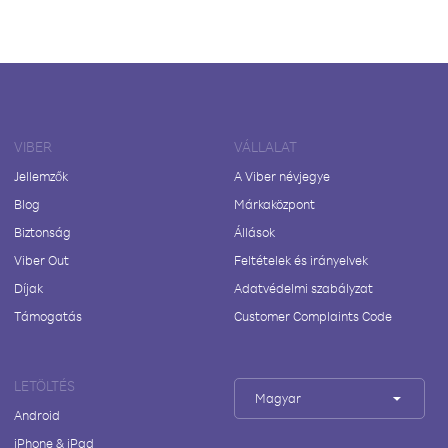
VIBER
VÁLLALAT
Jellemzők
A Viber névjegye
Blog
Márkaközpont
Biztonság
Állások
Viber Out
Feltételek és irányelvek
Díjak
Adatvédelmi szabályzat
Támogatás
Customer Complaints Code
LETÖLTÉS
Magyar
Android
iPhone & iPad