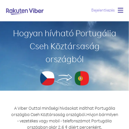
Bejelentkezés
Togg
navig
Hogyan hívható Portugália
Cseh Köztársaság
országból
A Viber Outtal minőségi hívásokat indíthat Portugália
országba Cseh Köztársaság országból.
Hívjon bármilyen
- vezetékes vagy mobil - telefonszámot Portugália
országban akár 2.6 ¢ díjért percenként.