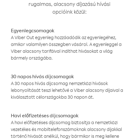
rugalmas, alacsony díjazású hívási
opcióink közül:
Egyenlegcsomagok
A Viber Out egyenleg hozzáadódik az egyenlegéhez,
amikor valamilyen összegben vásárol. A egyenleggel a
Viber alacsony tarifáival indíthat hívásokat a világ
bármely országába.
30 napos hívás díjcsomagok
A 30 napos hívás díjcsomag nemzetközi hívások
lebonyolítását teszi lehetővé a Viber alacsony díjaival a
kiválasztott célországokba 30 napon át.
Havi előfizetéses díjcsomagok
A havi előfizetéses díjcsomag biztosítja a nemzetközi
vezetékes és mobiltelefonszámoknak alacsony díjakkal
történő hívását anélkül, hogy bármikor is meg kellene