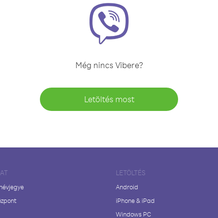
Még nincs Vibere?
Letöltés most
LAT
LETÖLTÉS
 névjegye
Android
özpont
iPhone & iPad
Windows PC