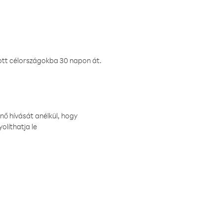
ztott célországokba 30 napon át.
nő hívását anélkül, hogy
olíthatja le