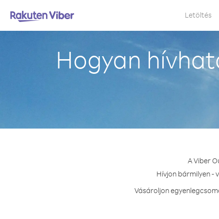
Letöltés
Hogyan hívhat
A Viber O
Hívjon bármilyen - 
Vásároljon egyenlegcsomag