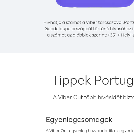
Hívhatja a számot a Viber tárcsázóval.
Port
Guadeloupe országból történő hívásához í
a számot az alábbiak szerint:
+
+
351
Helyi
Tippek Portug
A Viber Out több hívásidőt bizt
Egyenlegcsomagok
A Viber Out egyenleg hozzáadódik az egyenleg