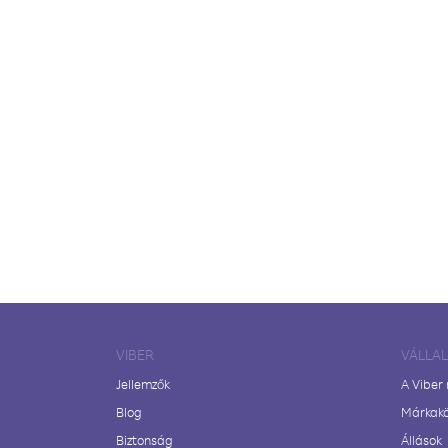
VIBER
VÁLLA
Jellemzők
A Viber
Blog
Márkak
Biztonság
Állások