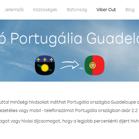
Jellemzők
Közösségek
Biztonság
Viber Out
Blog
ó Portugália Guadel
uttal minőségi hívásokat indíthat Portugália országba Guadeloupe 
vezetékes vagy mobil - telefonszámot Portugália országban akár 2.2 
ot vagy hívási díjcsomagot, hogy a legjobb percenkénti díjért hív