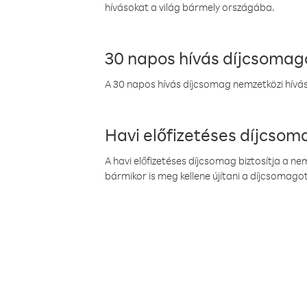
hívásokat a világ bármely országába.
30 napos hívás díjcsomag
A 30 napos hívás díjcsomag nemzetközi híváso
Havi előfizetéses díjcso
A havi előfizetéses díjcsomag biztosítja a n
bármikor is meg kellene újítani a díjcsomagot