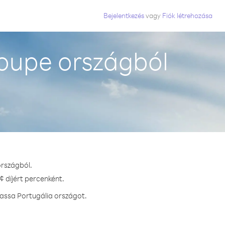
Bejelentkezés
vagy
Fiók létrehozása
oupe országból
országból.
¢ díjért percenként.
hassa Portugália országot.