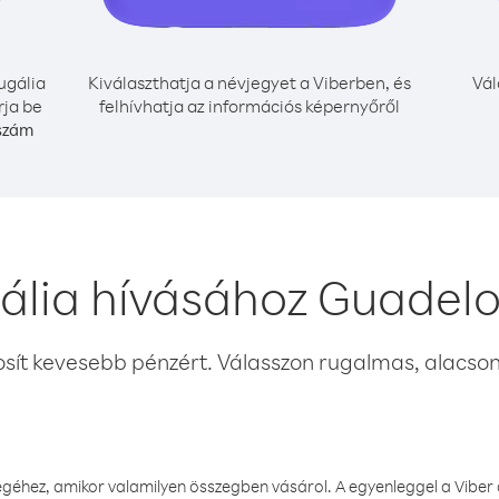
ugália
Kiválaszthatja a névjegyet a Viberben, és
Vál
rja be
felhívhatja az információs képernyőről
 szám
ália hívásához Guadel
osít kevesebb pénzért. Válasszon rugalmas, alacsony
éhez, amikor valamilyen összegben vásárol. A egyenleggel a Viber a