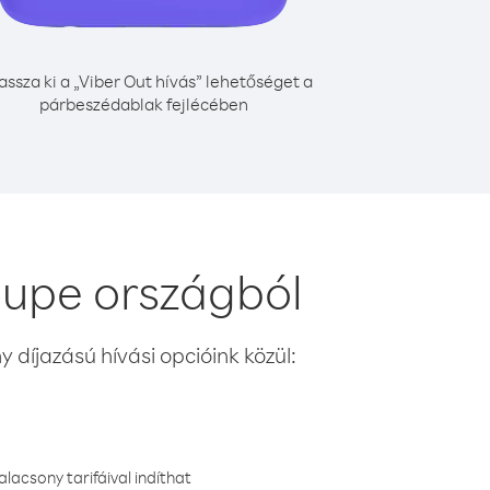
assza ki a „Viber Out hívás” lehetőséget a
párbeszédablak fejlécében
oupe országból
 díjazású hívási opcióink közül:
lacsony tarifáival indíthat