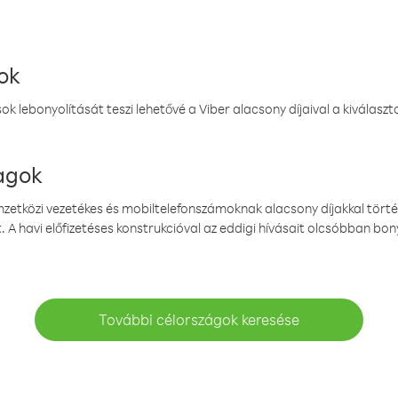
ok
k lebonyolítását teszi lehetővé a Viber alacsony díjaival a kiválas
magok
emzetközi vezetékes és mobiltelefonszámoknak alacsony díjakkal törté
. A havi előfizetéses konstrukcióval az eddigi hívásait olcsóbban bony
További célországok keresése