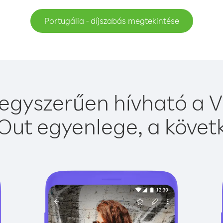
Portugália - díjszabás megtekintése
egyszerűen hívható a V
Out egyenlege, a követk