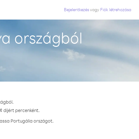
Bejelentkezés
vagy
Fiók létrehozása
ya országból
zágból.
¢ díjért percenként.
hassa Portugália országot.