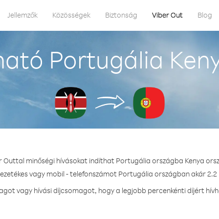
Jellemzők
Közösségek
Biztonság
Viber Out
Blog
ató Portugália Ken
r Outtal minőségi hívásokat indíthat Portugália országba Kenya ors
vezetékes vagy mobil - telefonszámot Portugália országban akár 2.2 
ot vagy hívási díjcsomagot, hogy a legjobb percenkénti díjért hív