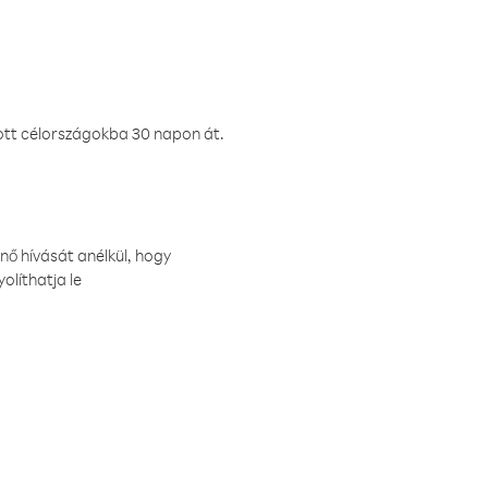
ztott célországokba 30 napon át.
nő hívását anélkül, hogy
olíthatja le