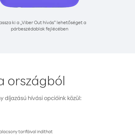
assza ki a „Viber Out hívás” lehetőséget a
párbeszédablak fejlécében
a országból
 díjazású hívási opcióink közül:
lacsony tarifáival indíthat