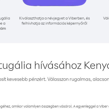
ugália
Kiválaszthatja a névjegyet a Viberben, és
Vál
be a
felhívhatja az információs képernyőről
szám
tugália hívásához Keny
osít kevesebb pénzért. Válasszon rugalmas, alacsony
éhez, amikor valamilyen összegben vásárol. A egyenleggel a Viber a