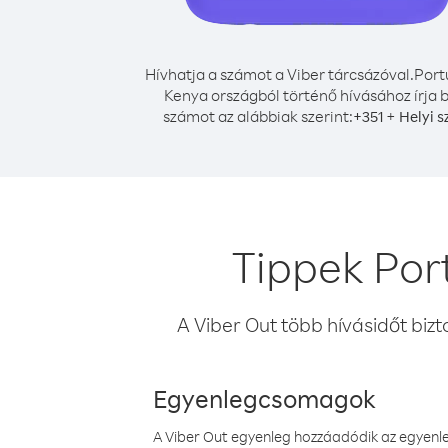
Hívhatja a számot a Viber tárcsázóval.
Port
Kenya országból történő hívásához írja 
számot az alábbiak szerint:
+
+
351
Helyi 
Tippek Por
A Viber Out több hívásidőt bizt
Egyenlegcsomagok
A Viber Out egyenleg hozzáadódik az egyenleg