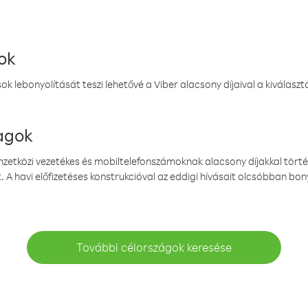
ok
k lebonyolítását teszi lehetővé a Viber alacsony díjaival a kiválas
magok
emzetközi vezetékes és mobiltelefonszámoknak alacsony díjakkal törté
. A havi előfizetéses konstrukcióval az eddigi hívásait olcsóbban bony
További célországok keresése