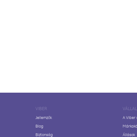
VIBER
VÁLLA
Jellemzők
A Viber
Blog
Márkak
Biztonság
Állások