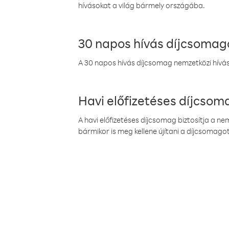
hívásokat a világ bármely országába.
30 napos hívás díjcsomag
A 30 napos hívás díjcsomag nemzetközi híváso
Havi előfizetéses díjcso
A havi előfizetéses díjcsomag biztosítja a n
bármikor is meg kellene újítani a díjcsomagot