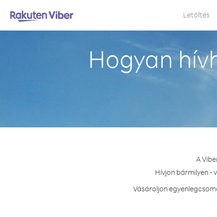
Letöltés
Hogyan hívh
A Vibe
Hívjon bármilyen - 
Vásároljon egyenlegcsomag