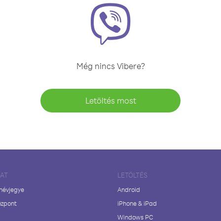
Még nincs Vibere?
Letöltés most
LAT
LETÖLTÉS
 névjegye
Android
özpont
iPhone & iPad
Windows PC