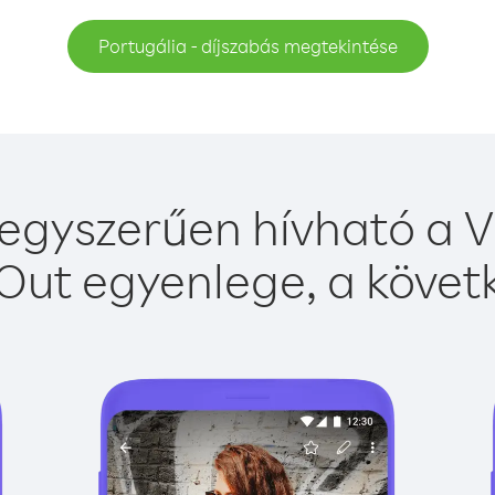
Portugália - díjszabás megtekintése
egyszerűen hívható a V
Out egyenlege, a követk