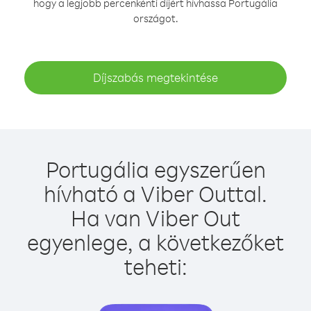
hogy a legjobb percenkénti díjért hívhassa Portugália
országot.
Díjszabás megtekintése
Portugália egyszerűen
hívható a Viber Outtal.
Ha van Viber Out
egyenlege, a következőket
teheti: