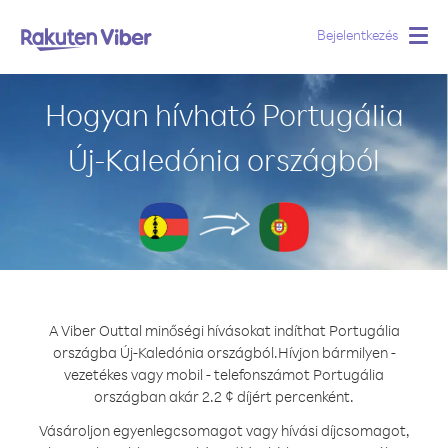
Bejelentkezés
Togg
navig
Hogyan hívható Portugália
Új-Kaledónia országból
A Viber Outtal minőségi hívásokat indíthat Portugália
országba Új-Kaledónia országból.
Hívjon bármilyen -
vezetékes vagy mobil - telefonszámot Portugália
országban akár 2.2 ¢ díjért percenként.
Vásároljon egyenlegcsomagot vagy hívási díjcsomagot,