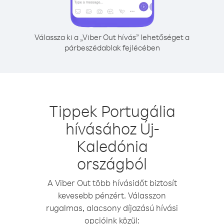
Válassza ki a „Viber Out hívás” lehetőséget a
párbeszédablak fejlécében
Tippek Portugália
hívásához Új-
Kaledónia
országból
A Viber Out több hívásidőt biztosít
kevesebb pénzért. Válasszon
rugalmas, alacsony díjazású hívási
opcióink közül: