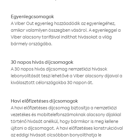
Egyenlegcsomagok
A Viber Out egyenleg hozzáadódik az egyenlegéhez,
amikor valamilyen összegben vásárol. A egyenleggel a
Viber alacsony tarifáival indíthat hívásokat a világ
bármely országába.
30 napos hívás díjcsomagok
A 30 napos hívás díjcsomag nemzetközi hívások
lebonyolítását teszi lehetővé a Viber alacsony díjaival a
kiválasztott célországokba 30 napon át.
Havi előfizetéses díjcsomagok
A havi előfizetéses díjcsomag biztosítja a nemzetközi
vezetékes és mobiltelefonszámoknak alacsony díjakkal
történő hívását anélkül, hogy bármikor is meg kellene
újítani a díjcsomagot. A havi előfizetéses konstrukcióval
az eddigi hívásait olcsóbban bonyolíthatja le