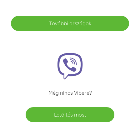
További országok
Még nincs Vibere?
Letöltés most