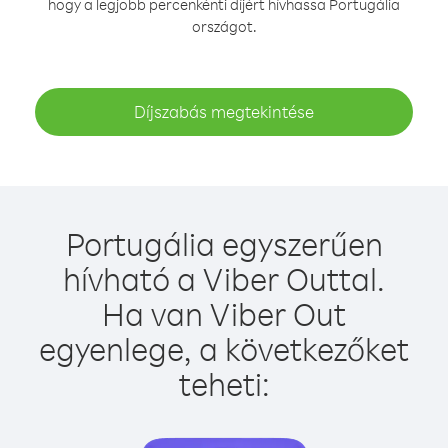
hogy a legjobb percenkénti díjért hívhassa Portugália
országot.
Díjszabás megtekintése
Portugália egyszerűen
hívható a Viber Outtal.
Ha van Viber Out
egyenlege, a következőket
teheti: