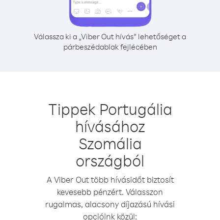
Válassza ki a „Viber Out hívás” lehetőséget a
párbeszédablak fejlécében
Tippek Portugália
hívásához
Szomália
országból
A Viber Out több hívásidőt biztosít
kevesebb pénzért. Válasszon
rugalmas, alacsony díjazású hívási
opcióink közül: