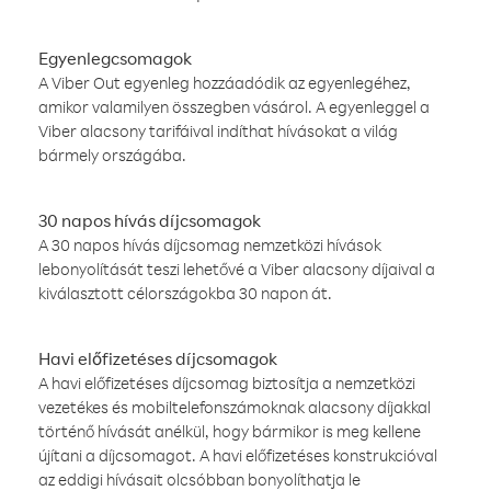
Egyenlegcsomagok
A Viber Out egyenleg hozzáadódik az egyenlegéhez,
amikor valamilyen összegben vásárol. A egyenleggel a
Viber alacsony tarifáival indíthat hívásokat a világ
bármely országába.
30 napos hívás díjcsomagok
A 30 napos hívás díjcsomag nemzetközi hívások
lebonyolítását teszi lehetővé a Viber alacsony díjaival a
kiválasztott célországokba 30 napon át.
Havi előfizetéses díjcsomagok
A havi előfizetéses díjcsomag biztosítja a nemzetközi
vezetékes és mobiltelefonszámoknak alacsony díjakkal
történő hívását anélkül, hogy bármikor is meg kellene
újítani a díjcsomagot. A havi előfizetéses konstrukcióval
az eddigi hívásait olcsóbban bonyolíthatja le