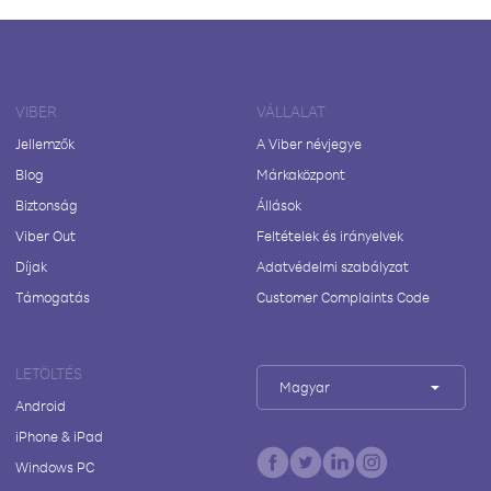
VIBER
VÁLLALAT
Jellemzők
A Viber névjegye
Blog
Márkaközpont
Biztonság
Állások
Viber Out
Feltételek és irányelvek
Díjak
Adatvédelmi szabályzat
Támogatás
Customer Complaints Code
LETÖLTÉS
Magyar
Android
iPhone & iPad
Windows PC