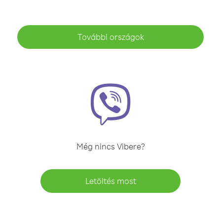
További országok
Még nincs Vibere?
Letöltés most