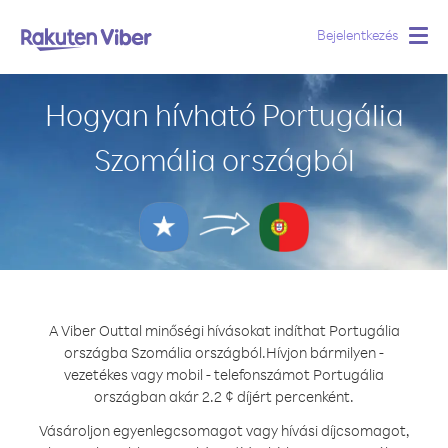
Bejelentkezés
Togg
navig
Hogyan hívható Portugália
Szomália országból
A Viber Outtal minőségi hívásokat indíthat Portugália
országba Szomália országból.
Hívjon bármilyen -
vezetékes vagy mobil - telefonszámot Portugália
országban akár 2.2 ¢ díjért percenként.
Vásároljon egyenlegcsomagot vagy hívási díjcsomagot,