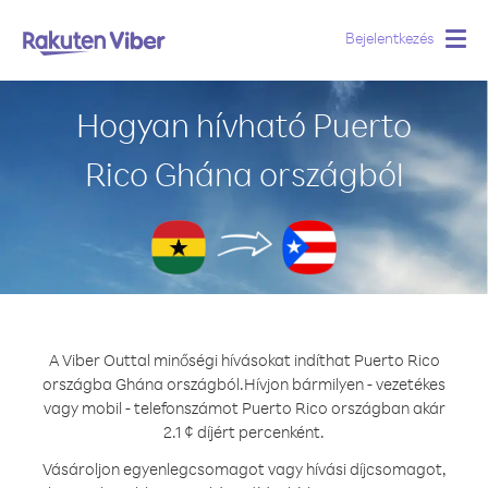
Bejelentkezés
Togg
navig
Hogyan hívható Puerto
Rico Ghána országból
A Viber Outtal minőségi hívásokat indíthat Puerto Rico
országba Ghána országból.
Hívjon bármilyen - vezetékes
vagy mobil - telefonszámot Puerto Rico országban akár
2.1 ¢ díjért percenként.
Vásároljon egyenlegcsomagot vagy hívási díjcsomagot,