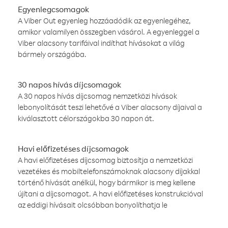
Egyenlegcsomagok
A Viber Out egyenleg hozzáadódik az egyenlegéhez,
amikor valamilyen összegben vásárol. A egyenleggel a
Viber alacsony tarifáival indíthat hívásokat a világ
bármely országába.
30 napos hívás díjcsomagok
A 30 napos hívás díjcsomag nemzetközi hívások
lebonyolítását teszi lehetővé a Viber alacsony díjaival a
kiválasztott célországokba 30 napon át.
Havi előfizetéses díjcsomagok
A havi előfizetéses díjcsomag biztosítja a nemzetközi
vezetékes és mobiltelefonszámoknak alacsony díjakkal
történő hívását anélkül, hogy bármikor is meg kellene
újítani a díjcsomagot. A havi előfizetéses konstrukcióval
az eddigi hívásait olcsóbban bonyolíthatja le