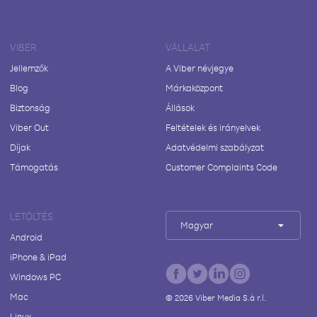
VIBER
VÁLLALAT
Jellemzők
A Viber névjegye
Blog
Márkaközpont
Biztonság
Állások
Viber Out
Feltételek és irányelvek
Díjak
Adatvédelmi szabályzat
Támogatás
Customer Complaints Code
LETÖLTÉS
Magyar
Android
iPhone & iPad
Windows PC
Mac
©
2026
Viber Media S.à r.l.
Linux