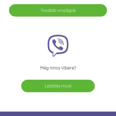
További országok
Még nincs Vibere?
Letöltés most