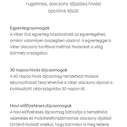
rugalmas, alacsony díjazású hívási
opcióink közül:
Egyenlegcsomagok
A Viber Out egyenleg hozzáadódik az egyenlegéhez,
amikor valamilyen összegben vásárol. A egyenleggel a
Viber alacsony tarifáival indíthat hívásokat a világ
bármely országába.
30 napos hívás díjcsomagok
A 30 napos hívás díjcsomag nemzetközi hívások
lebonyolítását teszi lehetővé a Viber alacsony díjaival a
kiválasztott célországokba 30 napon át.
Havi előfizetéses díjcsomagok
A havi előfizetéses díjcsomag biztosítja a nemzetközi
vezetékes és mobiltelefonszámoknak alacsony díjakkal
történő hívását anélkül, hogy bármikor is meg kellene