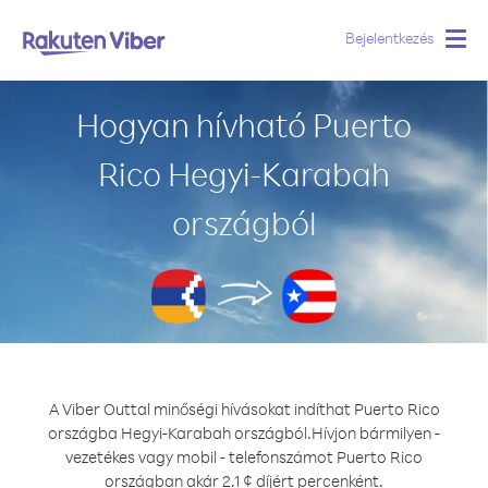
Bejelentkezés
Togg
navig
Hogyan hívható Puerto
Rico Hegyi-Karabah
országból
A Viber Outtal minőségi hívásokat indíthat Puerto Rico
országba Hegyi-Karabah országból.
Hívjon bármilyen -
vezetékes vagy mobil - telefonszámot Puerto Rico
országban akár 2.1 ¢ díjért percenként.