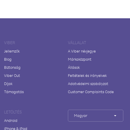
VIBER
VÁLLALAT
Jellemzők
A Viber névjegye
Blog
Márkaközpont
Biztonság
Állások
Viber Out
Feltételek és irányelvek
Díjak
Adatvédelmi szabályzat
Támogatás
Customer Complaints Code
LETÖLTÉS
Magyar
Android
iPhone & iPad