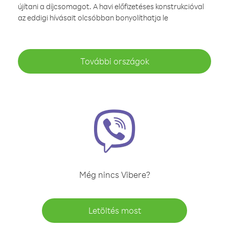
újítani a díjcsomagot. A havi előfizetéses konstrukcióval
az eddigi hívásait olcsóbban bonyolíthatja le
További országok
Még nincs Vibere?
Letöltés most