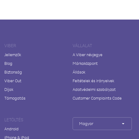
VIBER
VÁLLALAT
Jellemzők
A Viber névjegye
Blog
Márkaközpont
Biztonság
Állások
Viber Out
Feltételek és irányelvek
Díjak
Adatvédelmi szabályzat
Támogatás
Customer Complaints Code
LETÖLTÉS
Magyar
Android
iPhone & iPad