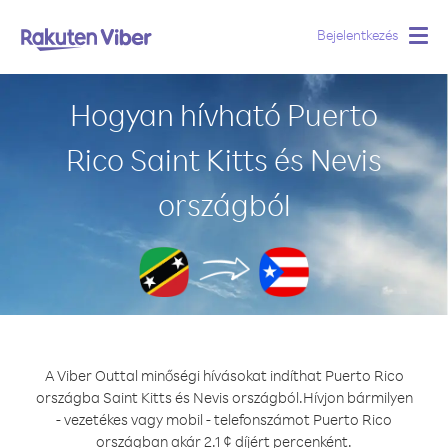
Bejelentkezés
Togg
navig
Hogyan hívható Puerto
Rico Saint Kitts és Nevis
országból
A Viber Outtal minőségi hívásokat indíthat Puerto Rico
országba Saint Kitts és Nevis országból.
Hívjon bármilyen
- vezetékes vagy mobil - telefonszámot Puerto Rico
országban akár 2.1 ¢ díjért percenként.