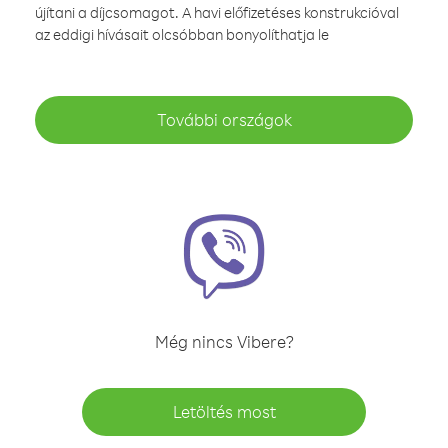
újítani a díjcsomagot. A havi előfizetéses konstrukcióval
az eddigi hívásait olcsóbban bonyolíthatja le
További országok
Még nincs Vibere?
Letöltés most