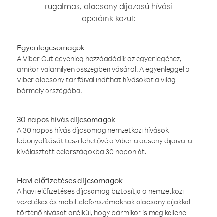
rugalmas, alacsony díjazású hívási
opcióink közül:
Egyenlegcsomagok
A Viber Out egyenleg hozzáadódik az egyenlegéhez,
amikor valamilyen összegben vásárol. A egyenleggel a
Viber alacsony tarifáival indíthat hívásokat a világ
bármely országába.
30 napos hívás díjcsomagok
A 30 napos hívás díjcsomag nemzetközi hívások
lebonyolítását teszi lehetővé a Viber alacsony díjaival a
kiválasztott célországokba 30 napon át.
Havi előfizetéses díjcsomagok
A havi előfizetéses díjcsomag biztosítja a nemzetközi
vezetékes és mobiltelefonszámoknak alacsony díjakkal
történő hívását anélkül, hogy bármikor is meg kellene