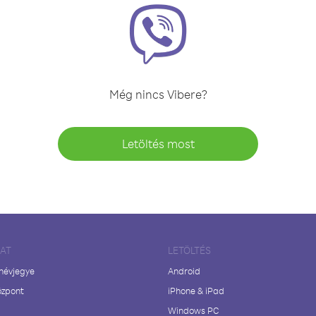
Még nincs Vibere?
Letöltés most
LAT
LETÖLTÉS
 névjegye
Android
özpont
iPhone & iPad
Windows PC