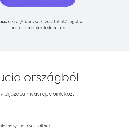
assza ki a „Viber Out hívás” lehetőséget a
párbeszédablak fejlécében
ucia országból
 díjazású hívási opcióink közül:
lacsony tarifáival indíthat