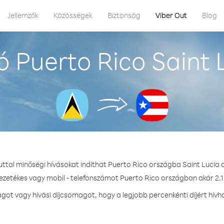
Jellemzők
Közösségek
Biztonság
Viber Out
Blog
 Puerto Rico Saint 
uttal minőségi hívásokat indíthat Puerto Rico országba Saint Lucia 
vezetékes vagy mobil - telefonszámot Puerto Rico országban akár 2.1 
ot vagy hívási díjcsomagot, hogy a legjobb percenkénti díjért hívh