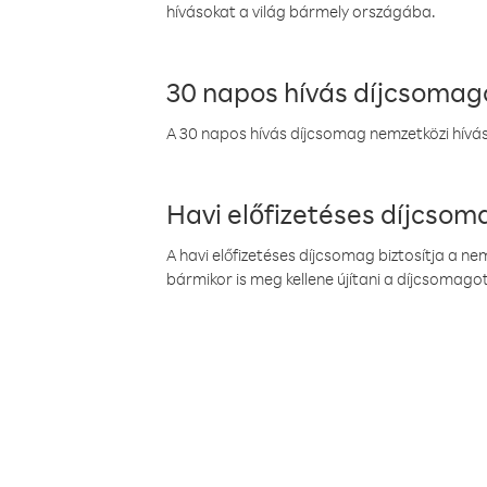
hívásokat a világ bármely országába.
30 napos hívás díjcsomag
A 30 napos hívás díjcsomag nemzetközi híváso
Havi előfizetéses díjcso
A havi előfizetéses díjcsomag biztosítja a n
bármikor is meg kellene újítani a díjcsomagot