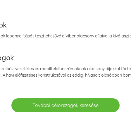
ok
k lebonyolítását teszi lehetővé a Viber alacsony díjaival a kiválas
magok
emzetközi vezetékes és mobiltelefonszámoknak alacsony díjakkal törté
. A havi előfizetéses konstrukcióval az eddigi hívásait olcsóbban bony
További célországok keresése