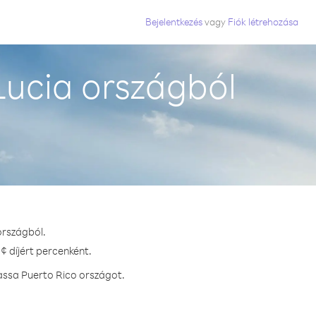
Bejelentkezés
vagy
Fiók létrehozása
Lucia országból
országból.
¢ díjért percenként.
assa Puerto Rico országot.