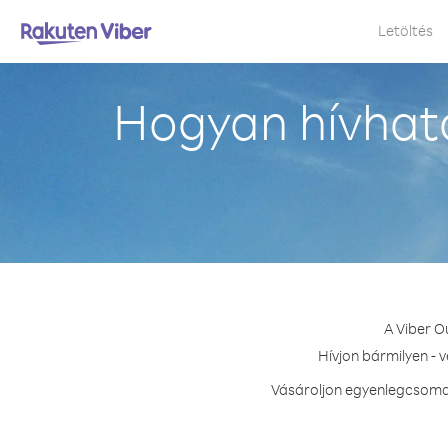
Letöltés
Hogyan hívható
A Viber O
Hívjon bármilyen - 
Vásároljon egyenlegcsomag