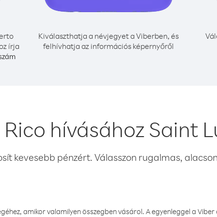
erto
Kiválaszthatja a névjegyet a Viberben, és
Vál
z írja
felhívhatja az információs képernyőről
 szám
 Rico hívásához Saint L
osít kevesebb pénzért. Válasszon rugalmas, alacsony
éhez, amikor valamilyen összegben vásárol. A egyenleggel a Viber a