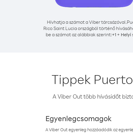
Hívhatja a számot a Viber tárcsázóval.
Pu
Rico Saint Lucia országból történő hívásáho
be a számot az alábbiak szerint:
+
+
1
Helyi
Tippek Puerto
A Viber Out több hívásidőt bizt
Egyenlegcsomagok
A Viber Out egyenleg hozzáadódik az egyenleg