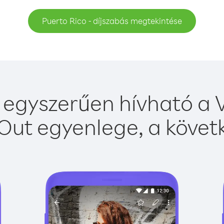
Puerto Rico - díjszabás megtekintése
 egyszerűen hívható a V
Out egyenlege, a követk