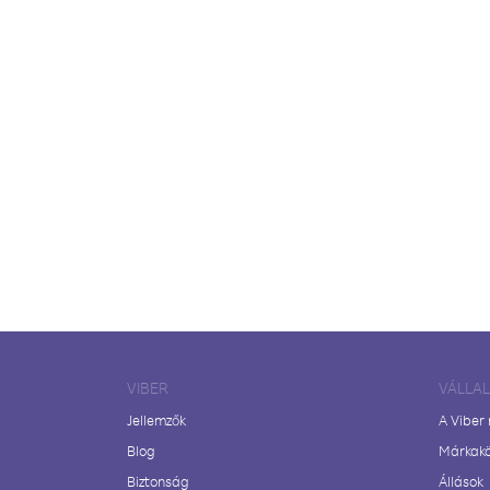
VIBER
VÁLLA
Jellemzők
A Viber
Blog
Márkak
Biztonság
Állások