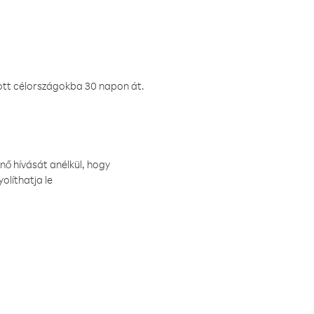
ztott célországokba 30 napon át.
nő hívását anélkül, hogy
olíthatja le