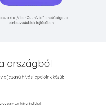
assza ki a „Viber Out hívás” lehetőséget a
párbeszédablak fejlécében
ia országból
 díjazású hívási opcióink közül:
lacsony tarifáival indíthat