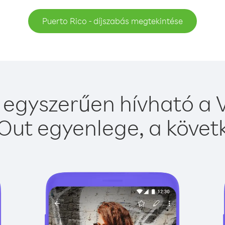
Puerto Rico - díjszabás megtekintése
 egyszerűen hívható a V
Out egyenlege, a követk