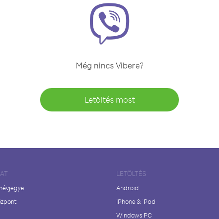
Még nincs Vibere?
Letöltés most
LAT
LETÖLTÉS
 névjegye
Android
özpont
iPhone & iPad
Windows PC