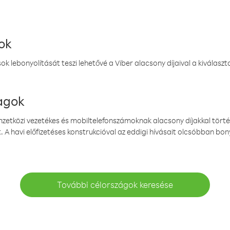
ok
k lebonyolítását teszi lehetővé a Viber alacsony díjaival a kiválas
magok
emzetközi vezetékes és mobiltelefonszámoknak alacsony díjakkal törté
. A havi előfizetéses konstrukcióval az eddigi hívásait olcsóbban bony
További célországok keresése