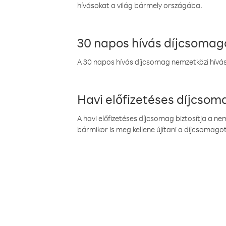
hívásokat a világ bármely országába.
30 napos hívás díjcsomag
A 30 napos hívás díjcsomag nemzetközi híváso
Havi előfizetéses díjcso
A havi előfizetéses díjcsomag biztosítja a n
bármikor is meg kellene újítani a díjcsomagot