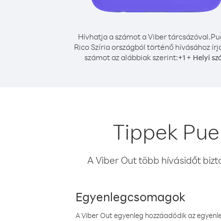
Hívhatja a számot a Viber tárcsázóval.
Pu
Rico Szíria országból történő hívásához írj
számot az alábbiak szerint:
+
+
1
Helyi s
Tippek Puer
A Viber Out több hívásidőt bizt
Egyenlegcsomagok
A Viber Out egyenleg hozzáadódik az egyenleg