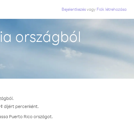
Bejelentkezés
vagy
Fiók létrehozása
ia országból
zágból.
¢ díjért percenként.
assa Puerto Rico országot.