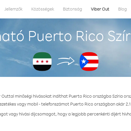
Jellemzők
Közösségek
Biztonság
Viber Out
Blog
ató Puerto Rico Szír
r Outtal minőségi hívásokat indíthat Puerto Rico országba Szíria ors
vezetékes vagy mobil - telefonszámot Puerto Rico országban akár 2.1 
ot vagy hívási díjcsomagot, hogy a legjobb percenkénti díjért hívh