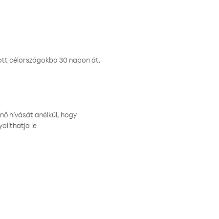
ztott célországokba 30 napon át.
nő hívását anélkül, hogy
olíthatja le