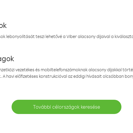
ok
k lebonyolítását teszi lehetővé a Viber alacsony díjaival a kiválas
magok
emzetközi vezetékes és mobiltelefonszámoknak alacsony díjakkal törté
. A havi előfizetéses konstrukcióval az eddigi hívásait olcsóbban bony
További célországok keresése