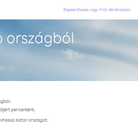
Bejelentkezés
vagy
Fiók létrehozása
 országból
ágból.
díjért percenként.
ívhassa Katar országot.