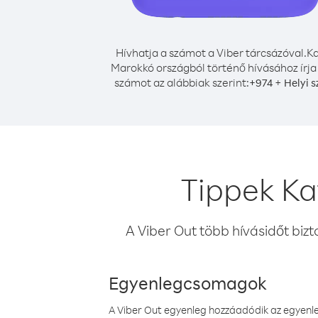
Hívhatja a számot a Viber tárcsázóval.
Ka
Marokkó országból történő hívásához írja
számot az alábbiak szerint:
+
+
974
Helyi 
Tippek Ka
A Viber Out több hívásidőt bizt
Egyenlegcsomagok
A Viber Out egyenleg hozzáadódik az egyenleg