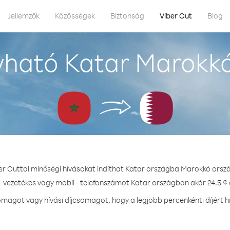
Jellemzők
Közösségek
Biztonság
Viber Out
Blog
vható Katar Marokkó
er Outtal minőségi hívásokat indíthat Katar országba Marokkó orsz
- vezetékes vagy mobil - telefonszámot Katar országban akár 24.5 ¢ 
magot vagy hívási díjcsomagot, hogy a legjobb percenkénti díjért h