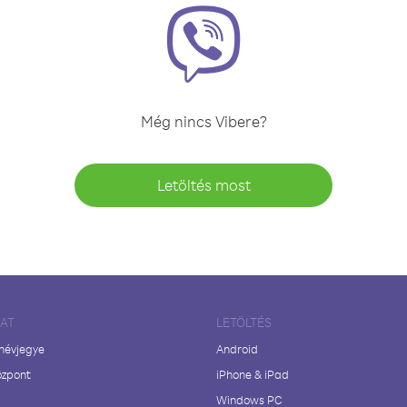
Még nincs Vibere?
Letöltés most
LAT
LETÖLTÉS
 névjegye
Android
özpont
iPhone & iPad
Windows PC