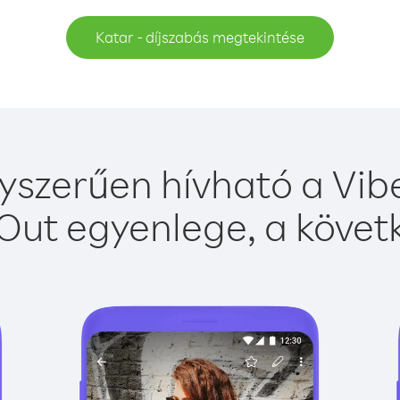
Katar - díjszabás megtekintése
yszerűen hívható a Vibe
Out egyenlege, a követk