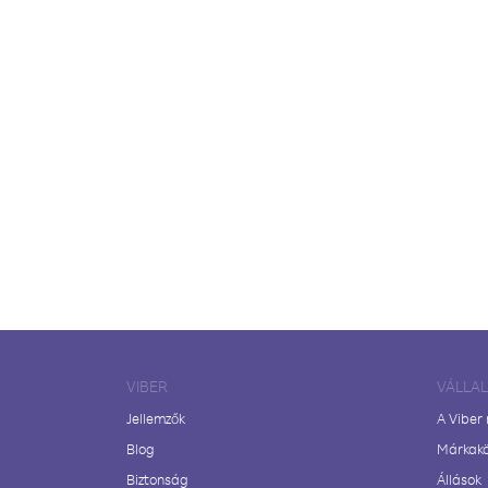
VIBER
VÁLLA
Jellemzők
A Viber
Blog
Márkak
Biztonság
Állások