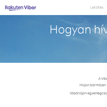
Letöltés
Hogyan hí
A Vib
Hívjon bármilyen 
Vásároljon egyenlegcso