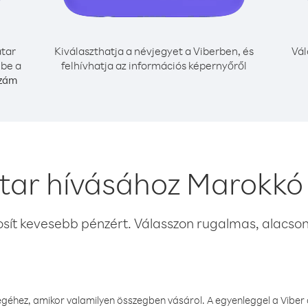
tar
Kiválaszthatja a névjegyet a Viberben, és
Vál
 be a
felhívhatja az információs képernyőről
szám
tar hívásához Marokkó
osít kevesebb pénzért. Válasszon rugalmas, alacsony
éhez, amikor valamilyen összegben vásárol. A egyenleggel a Viber a