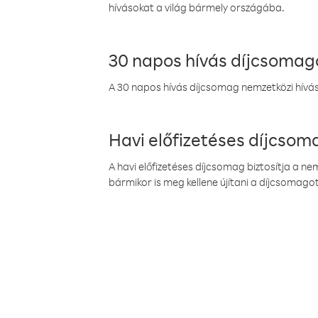
hívásokat a világ bármely országába.
30 napos hívás díjcsomag
A 30 napos hívás díjcsomag nemzetközi híváso
Havi előfizetéses díjcso
A havi előfizetéses díjcsomag biztosítja a n
bármikor is meg kellene újítani a díjcsomagot