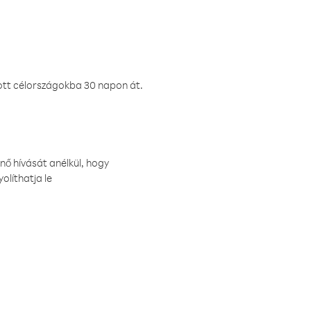
ztott célországokba 30 napon át.
nő hívását anélkül, hogy
olíthatja le