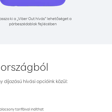
assza ki a „Viber Out hívás” lehetőséget a
párbeszédablak fejlécében
 országból
 díjazású hívási opcióink közül:
lacsony tarifáival indíthat