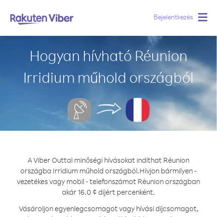
Bejelentkezés
Togg
navig
Hogyan hívható Réunion
Irridium műhold országból
A Viber Outtal minőségi hívásokat indíthat Réunion
országba Irridium műhold országból.
Hívjon bármilyen -
vezetékes vagy mobil - telefonszámot Réunion országban
akár 16.0 ¢ díjért percenként.
Vásároljon egyenlegcsomagot vagy hívási díjcsomagot,