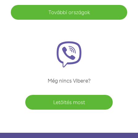
További országok
Még nincs Vibere?
Letöltés most