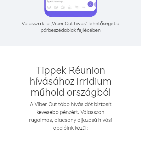
Válassza ki a „Viber Out hívás” lehetőséget a
párbeszédablak fejlécében
Tippek Réunion
hívásához Irridium
műhold országból
A Viber Out több hívásidőt biztosít
kevesebb pénzért. Válasszon
rugalmas, alacsony díjazású hívási
opcióink közül: