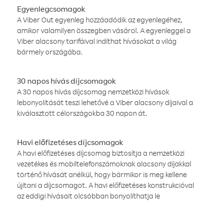
Egyenlegcsomagok
A Viber Out egyenleg hozzáadódik az egyenlegéhez,
amikor valamilyen összegben vásárol. A egyenleggel a
Viber alacsony tarifáival indíthat hívásokat a világ
bármely országába.
30 napos hívás díjcsomagok
A 30 napos hívás díjcsomag nemzetközi hívások
lebonyolítását teszi lehetővé a Viber alacsony díjaival a
kiválasztott célországokba 30 napon át.
Havi előfizetéses díjcsomagok
A havi előfizetéses díjcsomag biztosítja a nemzetközi
vezetékes és mobiltelefonszámoknak alacsony díjakkal
történő hívását anélkül, hogy bármikor is meg kellene
újítani a díjcsomagot. A havi előfizetéses konstrukcióval
az eddigi hívásait olcsóbban bonyolíthatja le