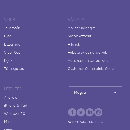
VIBER
VÁLLALAT
Jellemzők
A Viber névjegye
Blog
Márkaközpont
Biztonság
Állások
Viber Out
Feltételek és irányelvek
Díjak
Adatvédelmi szabályzat
Támogatás
Customer Complaints Code
LETÖLTÉS
Magyar
Android
iPhone & iPad
Windows PC
Mac
©
2026
Viber Media S.à r.l.
Linux