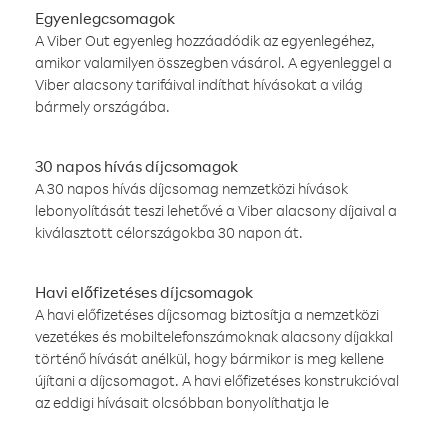
Egyenlegcsomagok
A Viber Out egyenleg hozzáadódik az egyenlegéhez,
amikor valamilyen összegben vásárol. A egyenleggel a
Viber alacsony tarifáival indíthat hívásokat a világ
bármely országába.
30 napos hívás díjcsomagok
A 30 napos hívás díjcsomag nemzetközi hívások
lebonyolítását teszi lehetővé a Viber alacsony díjaival a
kiválasztott célországokba 30 napon át.
Havi előfizetéses díjcsomagok
A havi előfizetéses díjcsomag biztosítja a nemzetközi
vezetékes és mobiltelefonszámoknak alacsony díjakkal
történő hívását anélkül, hogy bármikor is meg kellene
újítani a díjcsomagot. A havi előfizetéses konstrukcióval
az eddigi hívásait olcsóbban bonyolíthatja le