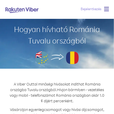
Bejelentkezés
Togg
navig
Hogyan hívható Románia
Tuvalu országból
A Viber Outtal minőségi hívásokat indíthat Románia
országba Tuvalu országból.
Hívjon bármilyen - vezetékes
vagy mobil - telefonszámot Románia országban akár 1.0
¢ díjért percenként.
Vásároljon egyenlegcsomagot vagy hívási díjcsomagot,