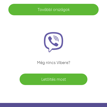
További országok
Még nincs Vibere?
Letöltés most