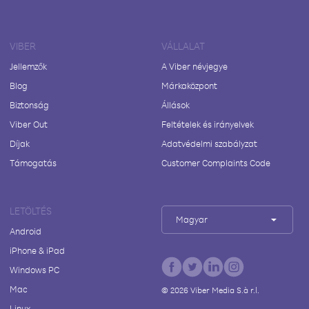
VIBER
VÁLLALAT
Jellemzők
A Viber névjegye
Blog
Márkaközpont
Biztonság
Állások
Viber Out
Feltételek és irányelvek
Díjak
Adatvédelmi szabályzat
Támogatás
Customer Complaints Code
LETÖLTÉS
Magyar
Android
iPhone & iPad
Windows PC
Mac
©
2026
Viber Media S.à r.l.
Linux