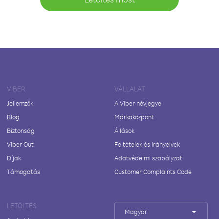
VIBER
VÁLLALAT
Jellemzők
A Viber névjegye
Blog
Márkaközpont
Biztonság
Állások
Viber Out
Feltételek és irányelvek
Díjak
Adatvédelmi szabályzat
Támogatás
Customer Complaints Code
LETÖLTÉS
Magyar