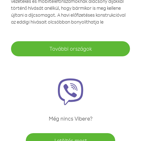
vezetékes és mobiltelefonszámoknak alacsony díjakkal
történő hívását anélkül, hogy bármikor is meg kellene
újítani a díjcsomagot. A havi előfizetéses konstrukcióval
az eddigi hívásait olcsóbban bonyolíthatja le
További országok
Még nincs Vibere?
Letöltés most