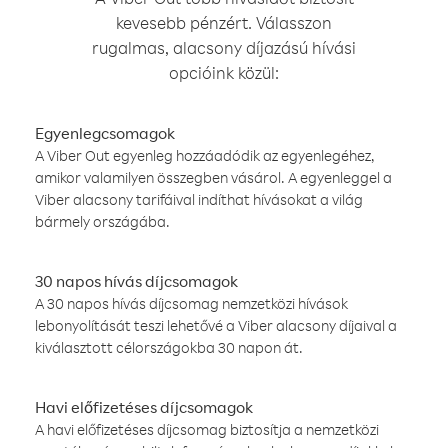
kevesebb pénzért. Válasszon
rugalmas, alacsony díjazású hívási
opcióink közül:
Egyenlegcsomagok
A Viber Out egyenleg hozzáadódik az egyenlegéhez,
amikor valamilyen összegben vásárol. A egyenleggel a
Viber alacsony tarifáival indíthat hívásokat a világ
bármely országába.
30 napos hívás díjcsomagok
A 30 napos hívás díjcsomag nemzetközi hívások
lebonyolítását teszi lehetővé a Viber alacsony díjaival a
kiválasztott célországokba 30 napon át.
Havi előfizetéses díjcsomagok
A havi előfizetéses díjcsomag biztosítja a nemzetközi