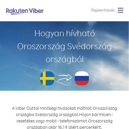
Bejelentkezés
Togg
navig
Hogyan hívható
Oroszország Svédország
országból
A Viber Outtal minőségi hívásokat indíthat Oroszország
országba Svédország országból.
Hívjon bármilyen -
vezetékes vagy mobil - telefonszámot Oroszország
országban akár 16.1 ¢ díjért percenként.