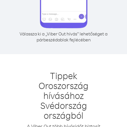
Válassza ki a „Viber Out hívás” lehetőséget a
párbeszédablak fejlécében
Tippek
Oroszország
hívásához
Svédország
országból
A Viber Out több hívásidőt biztosít