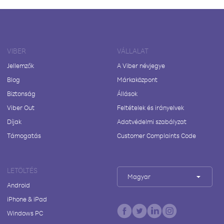
VIBER
VÁLLALAT
Jellemzők
A Viber névjegye
Blog
Márkaközpont
Biztonság
Állások
Viber Out
Feltételek és irányelvek
Díjak
Adatvédelmi szabályzat
Támogatás
Customer Complaints Code
LETÖLTÉS
Magyar
Android
iPhone & iPad
Windows PC