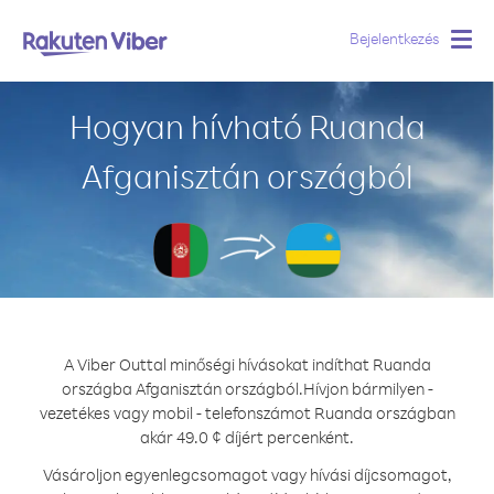
Bejelentkezés
Togg
navig
Hogyan hívható Ruanda
Afganisztán országból
A Viber Outtal minőségi hívásokat indíthat Ruanda
országba Afganisztán országból.
Hívjon bármilyen -
vezetékes vagy mobil - telefonszámot Ruanda országban
akár 49.0 ¢ díjért percenként.
Vásároljon egyenlegcsomagot vagy hívási díjcsomagot,