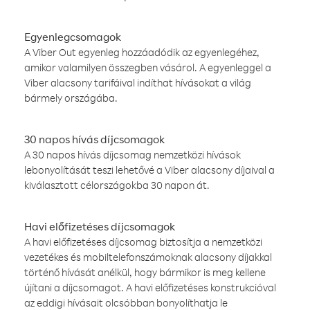
Egyenlegcsomagok
A Viber Out egyenleg hozzáadódik az egyenlegéhez,
amikor valamilyen összegben vásárol. A egyenleggel a
Viber alacsony tarifáival indíthat hívásokat a világ
bármely országába.
30 napos hívás díjcsomagok
A 30 napos hívás díjcsomag nemzetközi hívások
lebonyolítását teszi lehetővé a Viber alacsony díjaival a
kiválasztott célországokba 30 napon át.
Havi előfizetéses díjcsomagok
A havi előfizetéses díjcsomag biztosítja a nemzetközi
vezetékes és mobiltelefonszámoknak alacsony díjakkal
történő hívását anélkül, hogy bármikor is meg kellene
újítani a díjcsomagot. A havi előfizetéses konstrukcióval
az eddigi hívásait olcsóbban bonyolíthatja le