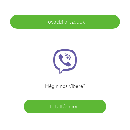
További országok
Még nincs Vibere?
Letöltés most