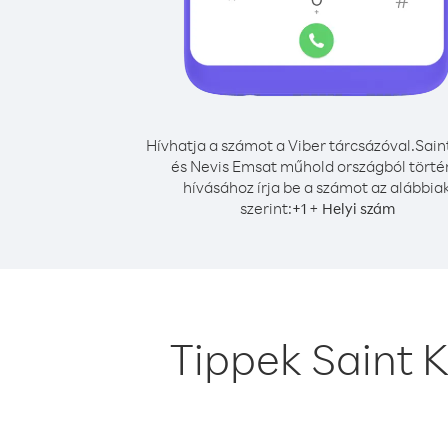
Hívhatja a számot a Viber tárcsázóval.
Sain
és Nevis Emsat műhold országból tört
hívásához írja be a számot az alábbia
szerint:
+
+
1
Helyi szám
Tippek Saint 