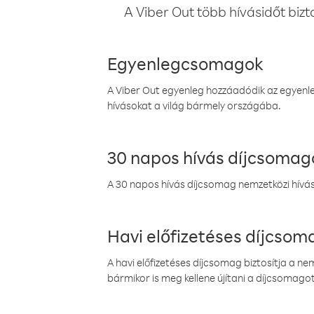
A Viber Out több hívásidőt bizt
Egyenlegcsomagok
A Viber Out egyenleg hozzáadódik az egyenleg
hívásokat a világ bármely országába.
30 napos hívás díjcsomag
A 30 napos hívás díjcsomag nemzetközi híváso
Havi előfizetéses díjcso
A havi előfizetéses díjcsomag biztosítja a n
bármikor is meg kellene újítani a díjcsomagot