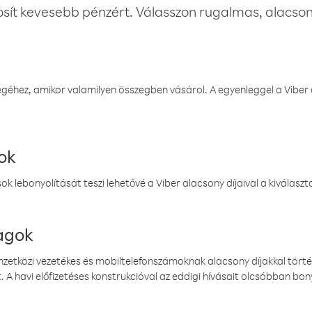
osít kevesebb pénzért. Válasszon rugalmas, alacsony
éhez, amikor valamilyen összegben vásárol. A egyenleggel a Viber a
ok
k lebonyolítását teszi lehetővé a Viber alacsony díjaival a kiválas
magok
emzetközi vezetékes és mobiltelefonszámoknak alacsony díjakkal törté
. A havi előfizetéses konstrukcióval az eddigi hívásait olcsóbban bony