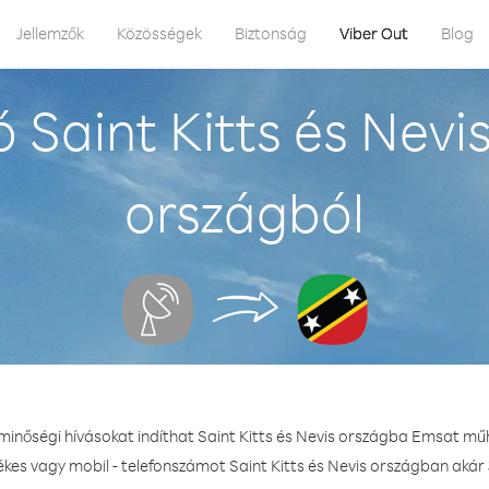
Jellemzők
Közösségek
Biztonság
Viber Out
Blog
 Saint Kitts és Nev
országból
 minőségi hívásokat indíthat Saint Kitts és Nevis országba Emsat mű
ékes vagy mobil - telefonszámot Saint Kitts és Nevis országban akár 