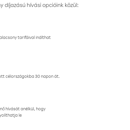
 díjazású hívási opcióink közül:
lacsony tarifáival indíthat
ztott célországokba 30 napon át.
nő hívását anélkül, hogy
olíthatja le