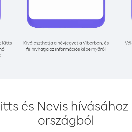
t Kitts
Kiválaszthatja a névjegyet a Viberben, és
Vál
énő
felhívhatja az információs képernyőről
k
Kitts és Nevis hívásáho
országból