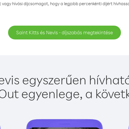
agy hívási díjcsomagot, hogy a legjobb percenkénti díjért hívhassa 
Saint Kitts és Nevis - díjszabás megtekintése
Nevis egyszerűen hívható
Out egyenlege, a követk