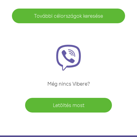
További célországok keresése
Még nincs Vibere?
Letöltés most