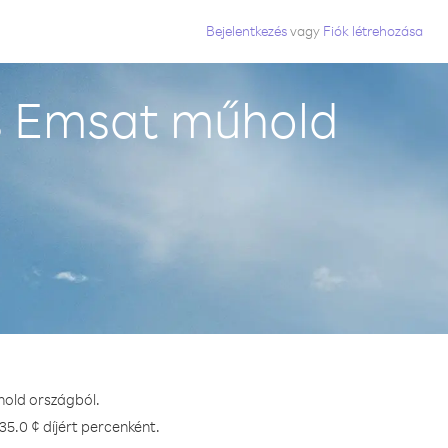
Bejelentkezés
vagy
Fiók létrehozása
is Emsat műhold
hold országból.
35.0 ¢ díjért percenként.