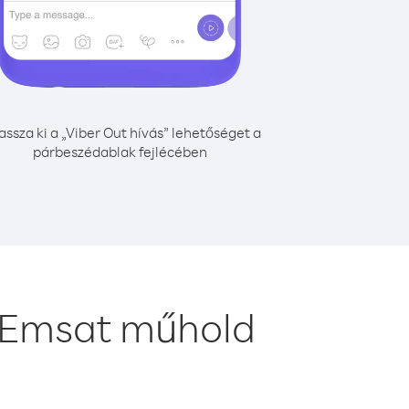
assza ki a „Viber Out hívás” lehetőséget a
párbeszédablak fejlécében
z Emsat műhold