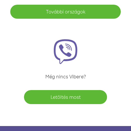
További országok
Még nincs Vibere?
Letöltés most