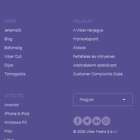
VIBER
VÁLLALAT
Jellemzők
A Viber névjegye
Blog
Márkaközpont
Biztonság
Állások
Viber Out
Feltételek és irányelvek
Díjak
Adatvédelmi szabályzat
Támogatás
Customer Complaints Code
LETÖLTÉS
Magyar
Android
iPhone & iPad
Windows PC
Mac
©
2026
Viber Media S.à r.l.
Linux