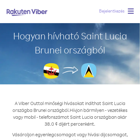
Bejelentkezés
Togg
navig
Hogyan hívható Saint Lucia
Brunei országból
A Viber Outtal minőségi hívásokat indíthat Saint Lucia
országba Brunei országból.
Hívjon bármilyen - vezetékes
vagy mobil - telefonszámot Saint Lucia országban akár
38.0 ¢ díjért percenként.
Vásároljon egyenlegcsomagot vagy hívási díjcsomagot,