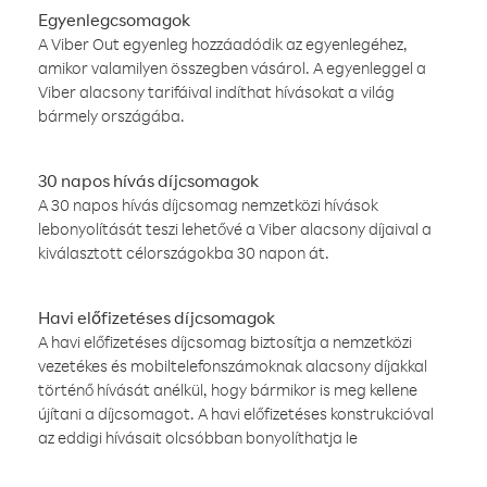
Egyenlegcsomagok
A Viber Out egyenleg hozzáadódik az egyenlegéhez,
amikor valamilyen összegben vásárol. A egyenleggel a
Viber alacsony tarifáival indíthat hívásokat a világ
bármely országába.
30 napos hívás díjcsomagok
A 30 napos hívás díjcsomag nemzetközi hívások
lebonyolítását teszi lehetővé a Viber alacsony díjaival a
kiválasztott célországokba 30 napon át.
Havi előfizetéses díjcsomagok
A havi előfizetéses díjcsomag biztosítja a nemzetközi
vezetékes és mobiltelefonszámoknak alacsony díjakkal
történő hívását anélkül, hogy bármikor is meg kellene
újítani a díjcsomagot. A havi előfizetéses konstrukcióval
az eddigi hívásait olcsóbban bonyolíthatja le