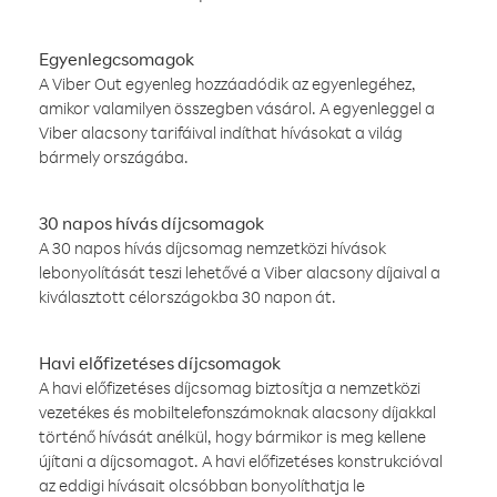
Egyenlegcsomagok
A Viber Out egyenleg hozzáadódik az egyenlegéhez,
amikor valamilyen összegben vásárol. A egyenleggel a
Viber alacsony tarifáival indíthat hívásokat a világ
bármely országába.
30 napos hívás díjcsomagok
A 30 napos hívás díjcsomag nemzetközi hívások
lebonyolítását teszi lehetővé a Viber alacsony díjaival a
kiválasztott célországokba 30 napon át.
Havi előfizetéses díjcsomagok
A havi előfizetéses díjcsomag biztosítja a nemzetközi
vezetékes és mobiltelefonszámoknak alacsony díjakkal
történő hívását anélkül, hogy bármikor is meg kellene
újítani a díjcsomagot. A havi előfizetéses konstrukcióval
az eddigi hívásait olcsóbban bonyolíthatja le