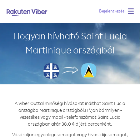
Bejelentkezés
Togg
navig
Hogyan hívható Saint Lucia
Martinique országból
A Viber Outtal minőségi hívásokat indíthat Saint Lucia
országba Martinique országból.
Hívjon bármilyen -
vezetékes vagy mobil - telefonszámot Saint Lucia
országban akár 38.0 ¢ díjért percenként.
Vásároljon egyenlegcsomagot vagy hívási díjcsomagot,