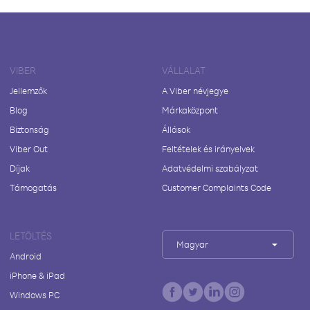
VIBER
VÁLLALAT
Jellemzők
A Viber névjegye
Blog
Márkaközpont
Biztonság
Állások
Viber Out
Feltételek és irányelvek
Díjak
Adatvédelmi szabályzat
Támogatás
Customer Complaints Code
LETÖLTÉS
Magyar
Android
iPhone & iPad
Windows PC