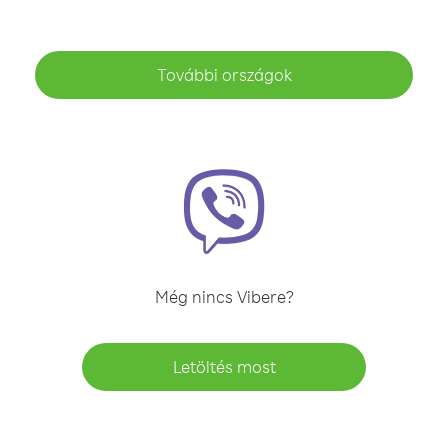
További országok
Még nincs Vibere?
Letöltés most