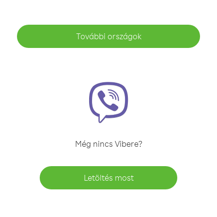
További országok
Még nincs Vibere?
Letöltés most