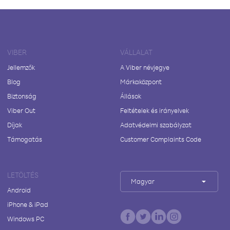
VIBER
VÁLLALAT
Jellemzők
A Viber névjegye
Blog
Márkaközpont
Biztonság
Állások
Viber Out
Feltételek és irányelvek
Díjak
Adatvédelmi szabályzat
Támogatás
Customer Complaints Code
LETÖLTÉS
Magyar
Android
iPhone & iPad
Windows PC