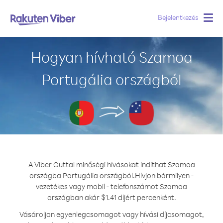
Bejelentkezés
Togg
navig
Hogyan hívható Szamoa
Portugália országból
A Viber Outtal minőségi hívásokat indíthat Szamoa
országba Portugália országból.
Hívjon bármilyen -
vezetékes vagy mobil - telefonszámot Szamoa
országban akár $1.41 díjért percenként.
Vásároljon egyenlegcsomagot vagy hívási díjcsomagot,