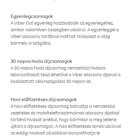
Egyenlegcsomagok
A Viber Out egyenleg hozzáadódik az egyenlegéhez,
amikor valamilyen összegben vásárol. A egyenleggel a
Viber alacsony tarifáival indíthat hívásokat a világ
bármely országába.
30 napos hívás díjcsomagok
A 30 napos hívás díjcsomag nemzetközi hívások
lebonyolítását teszi lehetővé a Viber alacsony díjaival a
kiválasztott célországokba 30 napon át.
Havi előfizetéses díjcsomagok
A havi előfizetéses díjcsomag biztosítja a nemzetközi
vezetékes és mobiltelefonszámoknak alacsony díjakkal
történő hívását anélkül, hogy bármikor is meg kellene
újítani a díjcsomagot. A havi előfizetéses konstrukcióval
az eddigi hívásait olcsóbban bonyolíthatja le