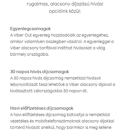
rugalmas, alacsony díjazású hívási
opcióink közül:
Egyenlegcsomagok
A Viber Out egyenleg hozzáadódik az egyenlegéhez,
amikor valamilyen összegben vásárol. A egyenleggel a
Viber alacsony tarifáival indíthat hívásokat a világ
bármely országába.
30 napos hívás díjcsomagok
A 30 napos hívás díjcsomag nemzetközi hívások
lebonyolítását teszi lehetővé a Viber alacsony díjaival a
kiválasztott célországokba 30 napon át.
Havi előfizetéses díjcsomagok
A havi előfizetéses díjcsomag biztosítja a nemzetközi
vezetékes és mobiltelefonszámoknak alacsony díjakkal
történő hívását anélkül, hogy bármikor is meg kellene