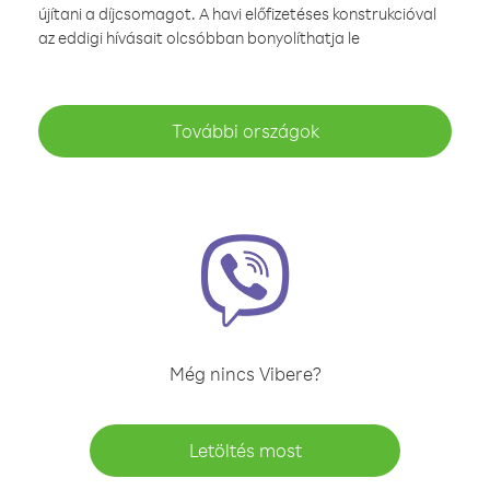
újítani a díjcsomagot. A havi előfizetéses konstrukcióval
az eddigi hívásait olcsóbban bonyolíthatja le
További országok
Még nincs Vibere?
Letöltés most