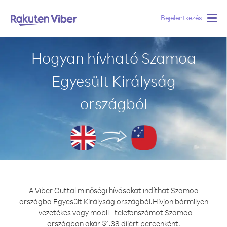
Bejelentkezés
Togg
navig
Hogyan hívható Szamoa
Egyesült Királyság
országból
A Viber Outtal minőségi hívásokat indíthat Szamoa
országba Egyesült Királyság országból.
Hívjon bármilyen
- vezetékes vagy mobil - telefonszámot Szamoa
országban akár $1.38 díjért percenként.