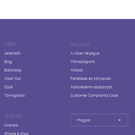
VIBER
VÁLLALAT
Jellemzők
A Viber névjegye
Blog
Márkaközpont
Biztonság
Állások
Viber Out
Feltételek és irányelvek
Díjak
Adatvédelmi szabályzat
Támogatás
Customer Complaints Code
LETÖLTÉS
Magyar
Android
iPhone & iPad