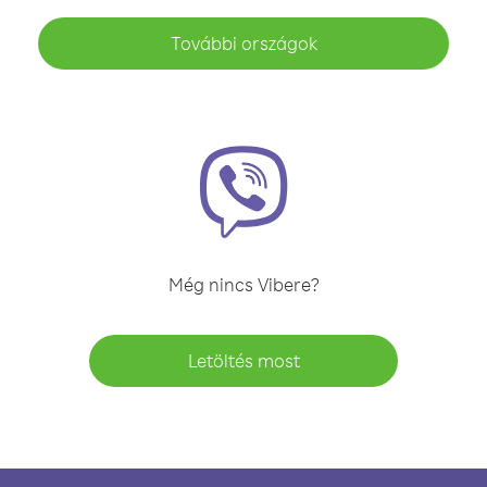
További országok
Még nincs Vibere?
Letöltés most