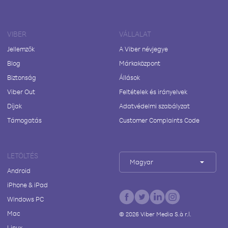
VIBER
VÁLLALAT
Jellemzők
A Viber névjegye
Blog
Márkaközpont
Biztonság
Állások
Viber Out
Feltételek és irányelvek
Díjak
Adatvédelmi szabályzat
Támogatás
Customer Complaints Code
LETÖLTÉS
Magyar
Android
iPhone & iPad
Windows PC
Mac
©
2026
Viber Media S.à r.l.
Linux