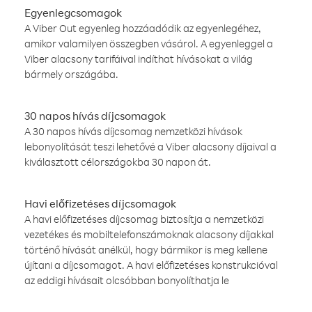
Egyenlegcsomagok
A Viber Out egyenleg hozzáadódik az egyenlegéhez,
amikor valamilyen összegben vásárol. A egyenleggel a
Viber alacsony tarifáival indíthat hívásokat a világ
bármely országába.
30 napos hívás díjcsomagok
A 30 napos hívás díjcsomag nemzetközi hívások
lebonyolítását teszi lehetővé a Viber alacsony díjaival a
kiválasztott célországokba 30 napon át.
Havi előfizetéses díjcsomagok
A havi előfizetéses díjcsomag biztosítja a nemzetközi
vezetékes és mobiltelefonszámoknak alacsony díjakkal
történő hívását anélkül, hogy bármikor is meg kellene
újítani a díjcsomagot. A havi előfizetéses konstrukcióval
az eddigi hívásait olcsóbban bonyolíthatja le