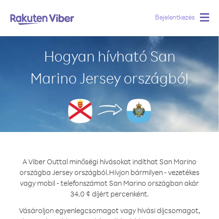
Bejelentkezés
Togg
navig
Hogyan hívható San
Marino Jersey országból
A Viber Outtal minőségi hívásokat indíthat San Marino
országba Jersey országból.
Hívjon bármilyen - vezetékes
vagy mobil - telefonszámot San Marino országban akár
34.0 ¢ díjért percenként.
Vásároljon egyenlegcsomagot vagy hívási díjcsomagot,