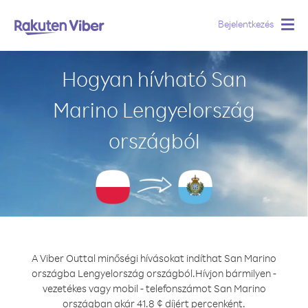
Bejelentkezés
Togg
navig
Hogyan hívható San
Marino Lengyelország
országból
A Viber Outtal minőségi hívásokat indíthat San Marino
országba Lengyelország országból.
Hívjon bármilyen -
vezetékes vagy mobil - telefonszámot San Marino
országban akár 41.8 ¢ díjért percenként.