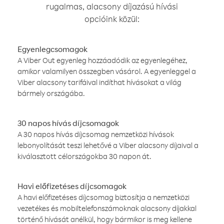
rugalmas, alacsony díjazású hívási
opcióink közül:
Egyenlegcsomagok
A Viber Out egyenleg hozzáadódik az egyenlegéhez,
amikor valamilyen összegben vásárol. A egyenleggel a
Viber alacsony tarifáival indíthat hívásokat a világ
bármely országába.
30 napos hívás díjcsomagok
A 30 napos hívás díjcsomag nemzetközi hívások
lebonyolítását teszi lehetővé a Viber alacsony díjaival a
kiválasztott célországokba 30 napon át.
Havi előfizetéses díjcsomagok
A havi előfizetéses díjcsomag biztosítja a nemzetközi
vezetékes és mobiltelefonszámoknak alacsony díjakkal
történő hívását anélkül, hogy bármikor is meg kellene