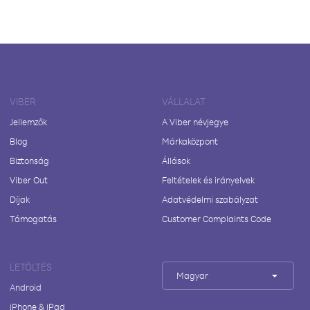
VIBER
VÁLLALAT
Jellemzők
A Viber névjegye
Blog
Márkaközpont
Biztonság
Állások
Viber Out
Feltételek és irányelvek
Díjak
Adatvédelmi szabályzat
Támogatás
Customer Complaints Code
LETÖLTÉS
Magyar
Android
iPhone & iPad