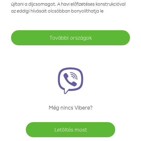
újítani a díjcsomagot. A havi előfizetéses konstrukcióval
az eddigi hívásait olcsóbban bonyolíthatja le
További országok
Még nincs Vibere?
Letöltés most