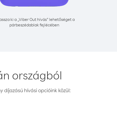
assza ki a „Viber Out hívás” lehetőséget a
párbeszédablak fejlécében
án országból
 díjazású hívási opcióink közül: