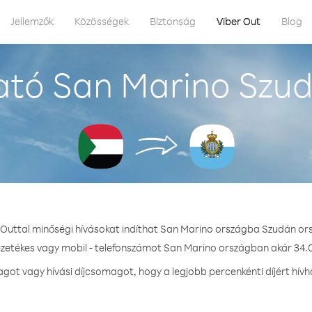
Jellemzők
Közösségek
Biztonság
Viber Out
Blog
ató San Marino Szud
 Outtal minőségi hívásokat indíthat San Marino országba Szudán or
ezetékes vagy mobil - telefonszámot San Marino országban akár 34.0
ot vagy hívási díjcsomagot, hogy a legjobb percenkénti díjért hív