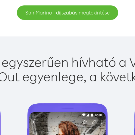
San Marino - díjszabás megtekintése
egyszerűen hívható a V
Out egyenlege, a követk