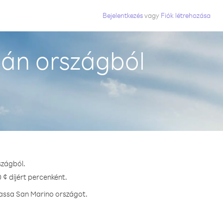
Bejelentkezés
vagy
Fiók létrehozása
án országból
szágból.
 ¢ díjért percenként.
hassa San Marino országot.