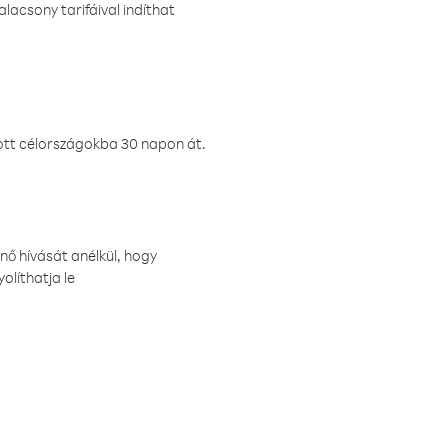
lacsony tarifáival indíthat
ztott célországokba 30 napon át.
nő hívását anélkül, hogy
olíthatja le