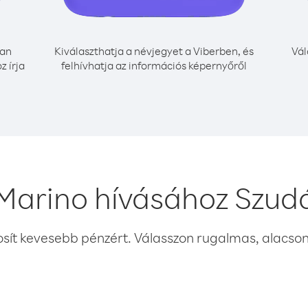
an
Kiválaszthatja a névjegyet a Viberben, és
Vál
 írja
felhívhatja az információs képernyőről
Marino hívásához Szud
osít kevesebb pénzért. Válasszon rugalmas, alacsony