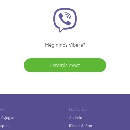
Még nincs Vibere?
Letöltés most
LAT
LETÖLTÉS
 névjegye
Android
özpont
iPhone & iPad