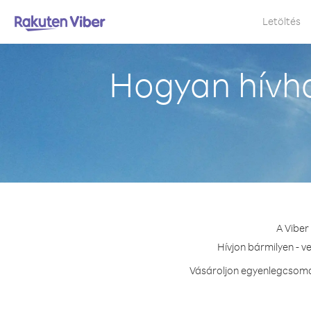
Letöltés
Hogyan hívh
A Viber
Hívjon bármilyen - v
Vásároljon egyenlegcsomag