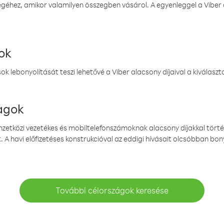
éhez, amikor valamilyen összegben vásárol. A egyenleggel a Viber a
ok
k lebonyolítását teszi lehetővé a Viber alacsony díjaival a kiválas
magok
emzetközi vezetékes és mobiltelefonszámoknak alacsony díjakkal törté
. A havi előfizetéses konstrukcióval az eddigi hívásait olcsóbban bony
További célországok keresése