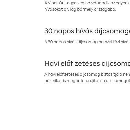
A Viber Out egyenleg hozzáadódik az egyenleg
hívásokat a világ bármely országába.
30 napos hívás díjcsomag
A 30 napos hívás díjcsomag nemzetközi híváso
Havi előfizetéses díjcso
A havi előfizetéses díjcsomag biztosítja a n
bármikor is meg kellene újítani a díjcsomagot