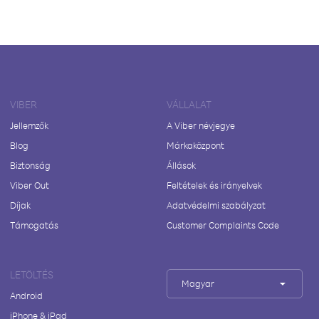
VIBER
VÁLLALAT
Jellemzők
A Viber névjegye
Blog
Márkaközpont
Biztonság
Állások
Viber Out
Feltételek és irányelvek
Díjak
Adatvédelmi szabályzat
Támogatás
Customer Complaints Code
LETÖLTÉS
Magyar
Android
iPhone & iPad