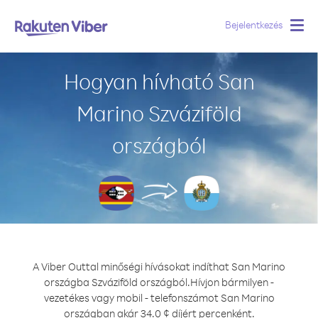
Bejelentkezés
Togg
navig
Hogyan hívható San
Marino Szváziföld
országból
A Viber Outtal minőségi hívásokat indíthat San Marino
országba Szváziföld országból.
Hívjon bármilyen -
vezetékes vagy mobil - telefonszámot San Marino
országban akár 34.0 ¢ díjért percenként.