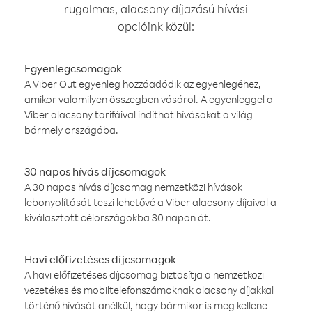
rugalmas, alacsony díjazású hívási
opcióink közül:
Egyenlegcsomagok
A Viber Out egyenleg hozzáadódik az egyenlegéhez,
amikor valamilyen összegben vásárol. A egyenleggel a
Viber alacsony tarifáival indíthat hívásokat a világ
bármely országába.
30 napos hívás díjcsomagok
A 30 napos hívás díjcsomag nemzetközi hívások
lebonyolítását teszi lehetővé a Viber alacsony díjaival a
kiválasztott célországokba 30 napon át.
Havi előfizetéses díjcsomagok
A havi előfizetéses díjcsomag biztosítja a nemzetközi
vezetékes és mobiltelefonszámoknak alacsony díjakkal
történő hívását anélkül, hogy bármikor is meg kellene