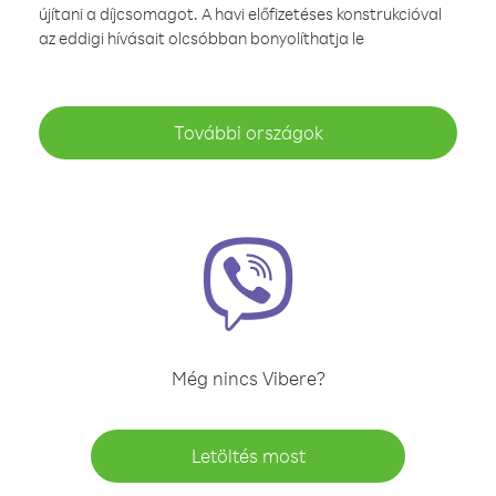
újítani a díjcsomagot. A havi előfizetéses konstrukcióval
az eddigi hívásait olcsóbban bonyolíthatja le
További országok
Még nincs Vibere?
Letöltés most