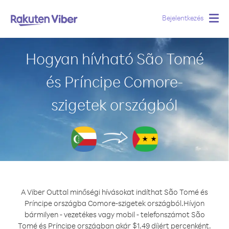
Bejelentkezés
Togg
navig
Hogyan hívható São Tomé
és Príncipe Comore-
szigetek országból
A Viber Outtal minőségi hívásokat indíthat São Tomé és
Príncipe országba Comore-szigetek országból.
Hívjon
bármilyen - vezetékes vagy mobil - telefonszámot São
Tomé és Príncipe országban akár $1.49 díjért percenként.