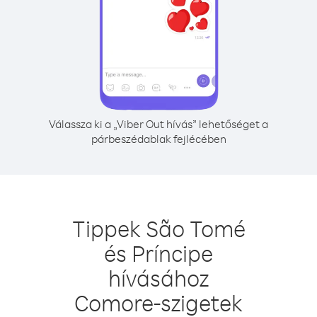
Válassza ki a „Viber Out hívás” lehetőséget a
párbeszédablak fejlécében
Tippek São Tomé
és Príncipe
hívásához
Comore-szigetek