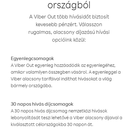
országból
A Viber Out több hívásidőt biztosít
kevesebb pénzért. Válasszon
rugalmas, alacsony díjazású hívási
opcióink közül:
Egyenlegcsomagok
A Viber Out egyenleg hozzáadódik az egyenlegéhez,
amikor valamilyen összegben vásárol. A egyenleggel a
Viber alacsony tarifáival indíthat hívásokat a világ
bármely országába.
30 napos hívás díjcsomagok
A 30 napos hívás díjcsomag nemzetközi hívások
lebonyolítását teszi lehetővé a Viber alacsony díjaival a
kiválasztott célországokba 30 napon át.