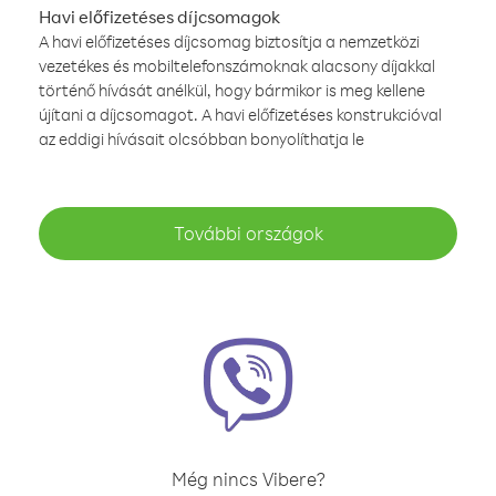
Havi előfizetéses díjcsomagok
A havi előfizetéses díjcsomag biztosítja a nemzetközi
vezetékes és mobiltelefonszámoknak alacsony díjakkal
történő hívását anélkül, hogy bármikor is meg kellene
újítani a díjcsomagot. A havi előfizetéses konstrukcióval
az eddigi hívásait olcsóbban bonyolíthatja le
További országok
Még nincs Vibere?