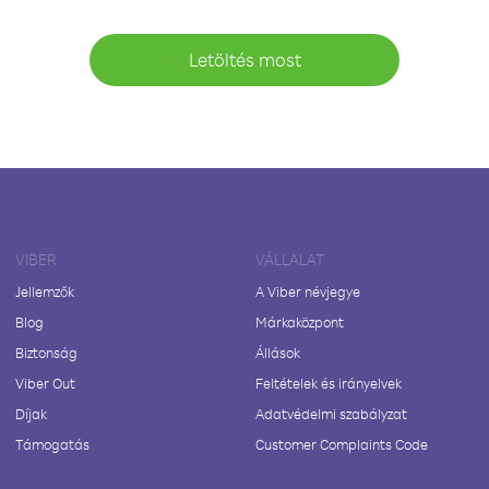
Letöltés most
VIBER
VÁLLALAT
Jellemzők
A Viber névjegye
Blog
Márkaközpont
Biztonság
Állások
Viber Out
Feltételek és irányelvek
Díjak
Adatvédelmi szabályzat
Támogatás
Customer Complaints Code