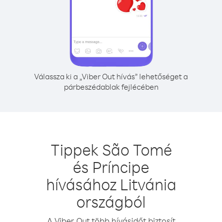
Válassza ki a „Viber Out hívás” lehetőséget a
párbeszédablak fejlécében
Tippek São Tomé
és Príncipe
hívásához Litvánia
országból
A Viber Out több hívásidőt biztosít