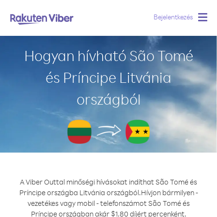
Bejelentkezés
Togg
navig
Hogyan hívható São Tomé
és Príncipe Litvánia
országból
A Viber Outtal minőségi hívásokat indíthat São Tomé és
Príncipe országba Litvánia országból.
Hívjon bármilyen -
vezetékes vagy mobil - telefonszámot São Tomé és
Príncipe országban akár $1.80 díjért percenként.