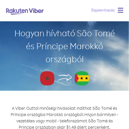
Bejelentkezés
Togg
navig
Hogyan hívható São Tomé
és Príncipe Marokkó
országból
A Viber Outtal minőségi hívásokat indíthat São Tomé és
Príncipe országba Marokkó országból.
Hívjon bármilyen -
vezetékes vagy mobil - telefonszámot São Tomé és
Príncipe országban akár $1.49 díjért percenként.