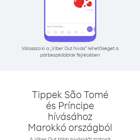
Válassza ki a „Viber Out hívás” lehetőséget a
párbeszédablak fejlécében
Tippek São Tomé
és Príncipe
hívásához
Marokkó országból
A Viber Out több hívásidőt biztosít