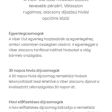
kevesebb pénzért. Válasszon
rugalmas, alacsony díjazású hívási
opcióink közül:
Egyenlegcsomagok
A Viber Out egyenleg hozzáadódik az egyenlegéhez,
amikor valamilyen összegben vásárol. A egyenleggel a
Viber alacsony tarifáival indíthat hívásokat a világ
bármely országába.
30 napos hívás díjcsomagok
A 30 napos hívás díjcsomag nemzetközi hívások
lebonyolítását teszi lehetővé a Viber alacsony díjaival a
kiválasztott célországokba 30 napon át.
Havi előfizetéses díjcsomagok
A havi előfizetéses díjcsomag biztosítja a nemzetközi