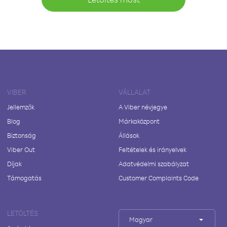
VIBER
VÁLLALAT
Jellemzők
A Viber névjegye
Blog
Márkaközpont
Biztonság
Állások
Viber Out
Feltételek és irányelvek
Díjak
Adatvédelmi szabályzat
Támogatás
Customer Complaints Code
LETÖLTÉS
Magyar