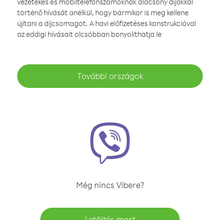
vezetékes és mobiltelefonszámoknak alacsony díjakkal
történő hívását anélkül, hogy bármikor is meg kellene
újítani a díjcsomagot. A havi előfizetéses konstrukcióval
az eddigi hívásait olcsóbban bonyolíthatja le
További országok
Még nincs Vibere?
Letöltés most