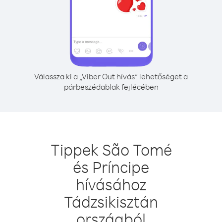
Válassza ki a „Viber Out hívás” lehetőséget a
párbeszédablak fejlécében
Tippek São Tomé
és Príncipe
hívásához
Tádzsikisztán
országból