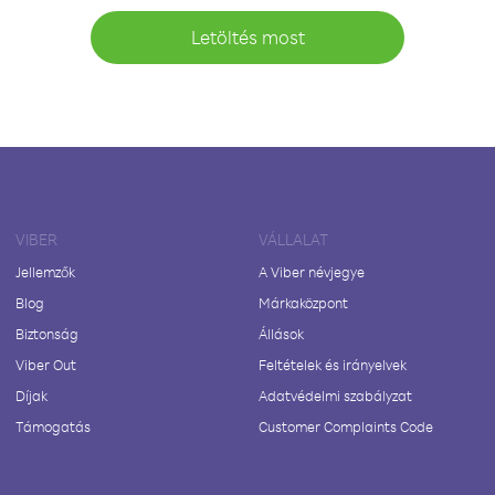
Letöltés most
VIBER
VÁLLALAT
Jellemzők
A Viber névjegye
Blog
Márkaközpont
Biztonság
Állások
Viber Out
Feltételek és irányelvek
Díjak
Adatvédelmi szabályzat
Támogatás
Customer Complaints Code