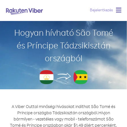
Bejelentkezés
Togg
navig
Hogyan hívható São Tomé
és Príncipe Tádzsikisztán
országból
A Viber Outtal minőségi hívásokat indíthat São Tomé és
Príncipe országba Tádzsikisztán országból.
Hívjon
bármilyen - vezetékes vagy mobil - telefonszámot São
Tomé és Príncipe országban akár $1.49 díjért percenként.