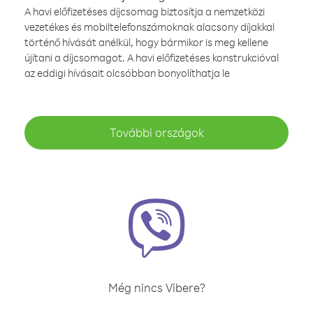
A havi előfizetéses díjcsomag biztosítja a nemzetközi
vezetékes és mobiltelefonszámoknak alacsony díjakkal
történő hívását anélkül, hogy bármikor is meg kellene
újítani a díjcsomagot. A havi előfizetéses konstrukcióval
az eddigi hívásait olcsóbban bonyolíthatja le
További országok
Még nincs Vibere?