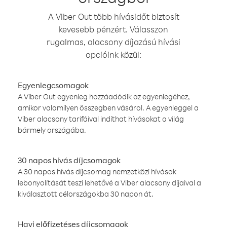
A Viber Out több hívásidőt biztosít
kevesebb pénzért. Válasszon
rugalmas, alacsony díjazású hívási
opcióink közül:
Egyenlegcsomagok
A Viber Out egyenleg hozzáadódik az egyenlegéhez,
amikor valamilyen összegben vásárol. A egyenleggel a
Viber alacsony tarifáival indíthat hívásokat a világ
bármely országába.
30 napos hívás díjcsomagok
A 30 napos hívás díjcsomag nemzetközi hívások
lebonyolítását teszi lehetővé a Viber alacsony díjaival a
kiválasztott célországokba 30 napon át.
Havi előfizetéses díjcsomagok